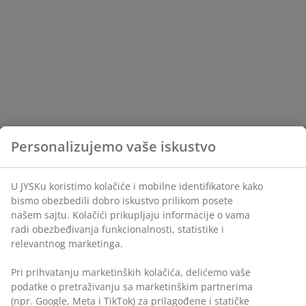
Personalizujemo vaše iskustvo
U JYSKu koristimo kolačiće i mobilne identifikatore kako
bismo obezbedili dobro iskustvo prilikom posete
našem sajtu. Kolačići prikupljaju informacije o vama
radi obezbeđivanja funkcionalnosti, statistike i
relevantnog marketinga.
Pri prihvatanju marketinških kolačića, delićemo vaše
podatke o pretraživanju sa marketinškim partnerima
(npr. Google, Meta i TikTok) za prilagođene i statičke