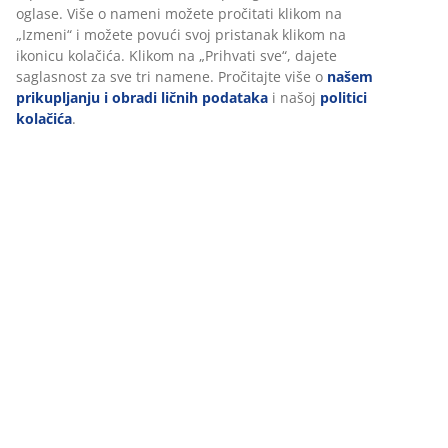
oglase. Više o nameni možete pročitati klikom na
„Izmeni“ i možete povući svoj pristanak klikom na
ikonicu kolačića. Klikom na „Prihvati sve“, dajete
saglasnost za sve tri namene. Pročitajte više o
našem
prikupljanju i obradi ličnih podataka
i našoj
politici
kolačića
.