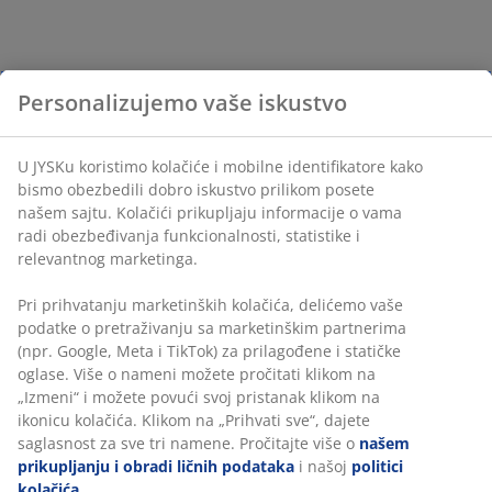
Personalizujemo vaše iskustvo
U JYSKu koristimo kolačiće i mobilne identifikatore kako
bismo obezbedili dobro iskustvo prilikom posete
našem sajtu. Kolačići prikupljaju informacije o vama
radi obezbeđivanja funkcionalnosti, statistike i
relevantnog marketinga.
Pri prihvatanju marketinških kolačića, delićemo vaše
podatke o pretraživanju sa marketinškim partnerima
(npr. Google, Meta i TikTok) za prilagođene i statičke
oglase. Više o nameni možete pročitati klikom na
„Izmeni“ i možete povući svoj pristanak klikom na
ikonicu kolačića. Klikom na „Prihvati sve“, dajete
saglasnost za sve tri namene. Pročitajte više o
našem
prikupljanju i obradi ličnih podataka
i našoj
politici
kolačića
.