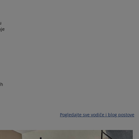
u
nje
ih
Pogledajte sve vodiče i blog postove