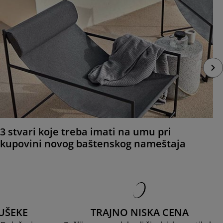
3 stvari koje treba imati na umu pri
kupovini novog baštenskog nameštaja
UŠEKE
TRAJNO NISKA CENA