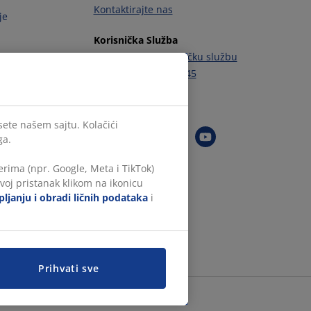
Kontaktirajte nas
je
Korisnička Služba
Kontaktirajte korisničku službu
Tel.:
+381 11 6555 945
Pratite JYSK
sete našem sajtu. Kolačići
ga.
rima (npr. Google, Meta i TikTok)
voj pristanak klikom na ikonicu
ljanju i obradi ličnih podataka
i
Prihvati sve