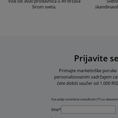
Više od 3600 prodavnica u 49 država
Svets
širom sveta.
skandinavs
Prijavite s
Primajte marketinške poruke o
personalizovanim sadržajem zas
ćete dobiti vaučer od 1.000 RSD 
Sva polja označena zvezdicom (*) su obavez
Ime*