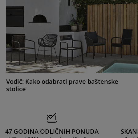
Vodič: Kako odabrati prave baštenske
stolice
47 GODINA ODLIČNIH PONUDA
SKAN