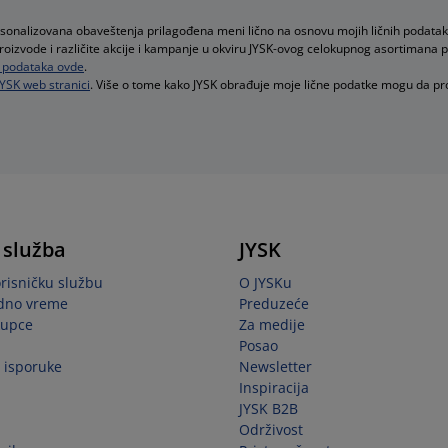
rsonalizovana obaveštenja prilagođena meni lično na osnovu mojih ličnih podatak
proizvode i različite akcije i kampanje u okviru JYSK-ovog celokupnog asortimana 
ih podataka ovde
.
JYSK web stranici
. Više o tome kako JYSK obrađuje moje lične podatke mogu da p
 služba
JYSK
orisničku službu
O JYSKu
adno vreme
Preduzeće
kupce
Za medije
Posao
i isporuke
Newsletter
Inspiracija
JYSK B2B
Održivost