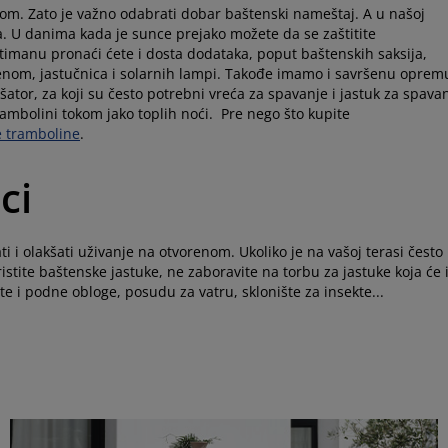
m. Zato je važno odabrati dobar baštenski nameštaj. A u našoj
 U danima kada je sunce prejako možete da se zaštitite
anu pronaći ćete i dosta dodataka, poput baštenskih saksija,
vorenom, jastučnica i solarnih lampi. Takođe imamo i savršenu oprem
šator, za koji su često potrebni vreća za spavanje i jastuk za spava
ambolini tokom jako toplih noći. Pre nego što kupite
e tramboline
.
ci
 i olakšati uživanje na otvorenom. Ukoliko je na vašoj terasi često
oristite baštenske jastuke, ne zaboravite na torbu za jastuke koja će 
 i podne obloge, posudu za vatru, sklonište za insekte...