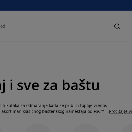
Pretra
 i sve za baštu
ih kutaka za odmaranje kada se približi toplije vreme.
k asortiman klasičnog baštenskog nameštaja od FSC™-
Pročitajte v
dvorište ili terasu. Za koju god garnituru da se
ere
kako biste upotpunili njen izgled.