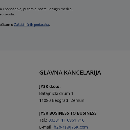
a i ponašanja, putem e-pošte i drugih medija,
proizvoda.
ročitam u
Zaštiti ličnih podataka
.
GLAVNA KANCELARIJA
JYSK d.o.o.
Batajnički drum 1
11080 Beograd -Zemun
JYSK BUSINESS TO BUSINESS
Tel.:
00381 11 6961 716
E-mail:
b2b-rs@JYSK.com