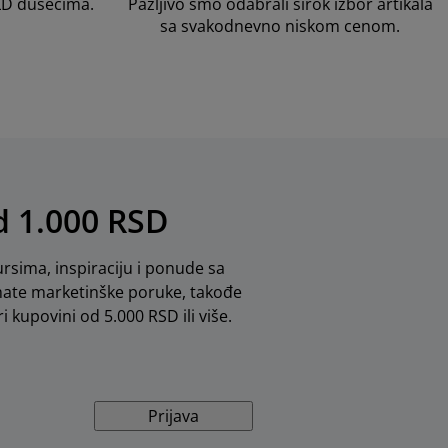
LD dušecima.
Pažljivo smo odabrali širok izbor artikala
sa svakodnevno niskom cenom.
od 1.000 RSD
rsima, inspiraciju i ponude sa
mate marketinške poruke, takođe
i kupovini od 5.000 RSD ili više.
Prijava