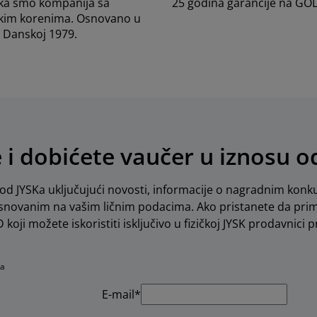
ka smo kompanija sa
25 godina garancije na GO
kim korenima. Osnovano u
Danskoj 1979.
e i dobićete vaučer u iznosu 
d JYSKa uključujući novosti, informacije o nagradnim konku
novanim na vašim ličnim podacima. Ako pristanete da pri
koji možete iskoristiti isključivo u fizičkoj JYSK prodavnici pr
na
E-mail*