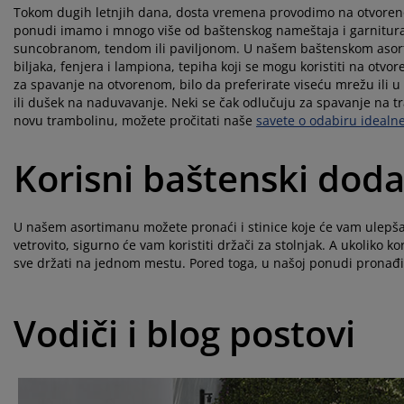
Tokom dugih letnjih dana, dosta vremena provodimo na otvoreno
ponudi imamo i mnogo više od baštenskog nameštaja i garnitura.
suncobranom, tendom ili paviljonom. U našem baštenskom asortim
biljaka, fenjera i lampiona, tepiha koji se mogu koristiti na ot
za spavanje na otvorenom, bilo da preferirate viseću mrežu ili u 
ili dušek na naduvavanje. Neki se čak odlučuju za spavanje na tr
novu trambolinu, možete pročitati naše
savete o odabiru idealn
Korisni baštenski doda
U našem asortimanu možete pronaći i stinice koje će vam ulepšati
vetrovito, sigurno će vam koristiti držači za stolnjak. A ukoliko k
sve držati na jednom mestu. Pored toga, u našoj ponudi pronađite
Vodiči i blog postovi