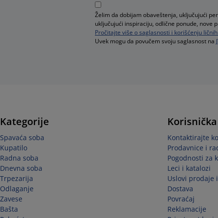
Želim da dobijam obaveštenja, uključujući pe
uključujući inspiraciju, odlične ponude, nove 
Pročitajte više o saglasnosti i korišćenju ličn
Uvek mogu da povučem svoju saglasnost na
Kategorije
Korisnička
Spavaća soba
Kontaktirajte k
Kupatilo
Prodavnice i r
Radna soba
Pogodnosti za 
Dnevna soba
Leci i katalozi
Trpezarija
Uslovi prodaje 
Odlaganje
Dostava
Zavese
Povraćaj
Bašta
Reklamacije