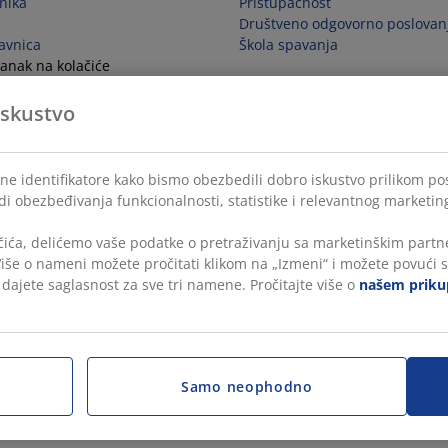
snika
Pristupačnost
Društveno odgovorno poslovan
avnica
Škola spavanja
anak na kolačiće
ugovora
iskustvo
lne identifikatore kako bismo obezbedili dobro iskustvo prilikom po
di obezbeđivanja funkcionalnosti, statistike i relevantnog marketin
čića, delićemo vaše podatke o pretraživanju sa marketinškim partne
 Više o nameni možete pročitati klikom na „Izmeni“ i možete povući s
, dajete saglasnost za sve tri namene. Pročitajte više o
našem prikup
Samo neophodno