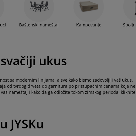
mboline, ležaljke za plažu ili dvorište, kao i dodaci
veta na naduvavanje - sve vas to čeka u našoj ponudi!
uci
Baštenski nameštaj
Kampovanje
Spoljn
svačiji ukus
ost sa modernim linijama, a sve kako bismo zadovoljili vaš ukus.
ja od tvrdog drveta do garnitura po pristupačnim cenama koje ne
 vaš nameštaj i kako da ga odložite tokom zimskog perioda, kliknite
 u JYSKu