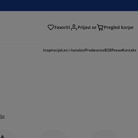
Favoriti
Prijavi se
Pregled korpe
ga
Inspiracija
Leci i katalozi
Prodavnice
B2B
Posao
Kontakt
iše