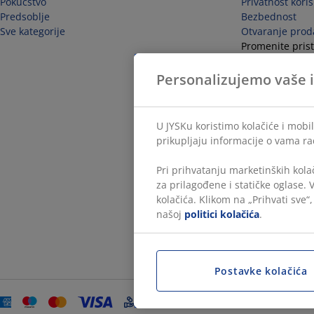
Pokućstvo
Privatnost kori
Predsoblje
Bezbednost
Sve kategorije
Otvaranje prod
Promenite prist
Odustanite od 
Personalizujemo vaše 
U JYSKu koristimo kolačiće i mobi
prikupljaju informacije o vama ra
Pri prihvatanju marketinških kola
za prilagođene i statičke oglase.
kolačića. Klikom na „Prihvati sve“
našoj
politici kolačića
.
Postavke kolačića