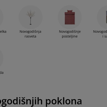
elka
Novogodišnja
Novogodišnje
Novogod
rasveta
posteljine
i s
eda
ogodišnjih poklona