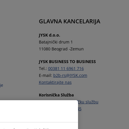
GLAVNA KANCELARIJA
JYSK d.o.o.
Batajnički drum 1
11080 Beograd -Zemun
JYSK BUSINESS TO BUSINESS
Tel.:
00381 11 6961 716
E-mail:
b2b-rs@JYSK.com
Kontaktirajte nas
je
Korisnička Služba
Kontaktirajte korisničku službu
Tel.:
+381 11 6555 945
Pratite JYSK