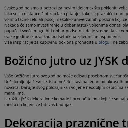
Svake godine smo u potrazi za novim idejama- šta pokloniti volj
Iako se sa distance čini kao lako pitanje, kako se praznični dani 
volimo tačno želi, ali posoji nekoliko univerzalnih poklona koji ć
Nekada će samo investiranje u dobar jastuk voljenima doneti ola
papuče i sveće mogu biti dobar podsetnik da je vreme da se odmori
svake godine iznova kao podsetnik na zajednične uspomene.
Više inspiracije za kupovinu poklona pronađite u
blogu
i ne zabo
Božićno jutro uz JYSK 
Vaše Božićno jutro ove godine može odisati posebnom svećanošću.
Uoči lomljenja česnice, istu možete stavi na jedan od ukrasnih p
novčića. Darujte svog položajnika i voljene neodoljim ćebićima s
mantilima.
Istražite JYSK dekorativne komade i pronađite one koji će se najb
mesto na kojem će biti vaš badnjak.
Dekoracija praznične 