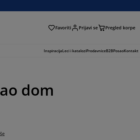
Favoriti
Prijavi se
Pregled korpe
ga
Inspiracija
Leci i katalozi
Prodavnice
B2B
Posao
Kontakt
opao dom
iše