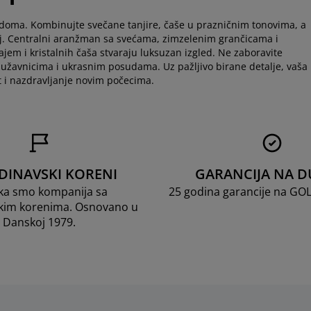
u doma. Kombinujte svečane tanjire, čaše u prazničnim tonovima, a
sjaj. Centralni aranžman sa svećama, zimzelenim grančicama i
ajem i kristalnih čaša stvaraju luksuzan izgled. Ne zaboravite
služavnicima i ukrasnim posudama. Uz pažljivo birane detalje, vaša
 i nazdravljanje novim počecima.
DINAVSKI KORENI
GARANCIJA NA D
ka smo kompanija sa
25 godina garancije na GO
kim korenima. Osnovano u
Danskoj 1979.