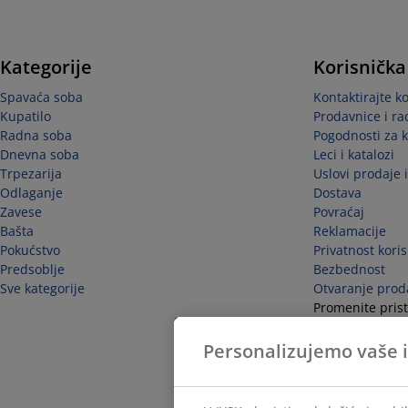
Kategorije
Korisnička
Spavaća soba
Kontaktirajte k
Kupatilo
Prodavnice i r
Radna soba
Pogodnosti za 
Dnevna soba
Leci i katalozi
Trpezarija
Uslovi prodaje 
Odlaganje
Dostava
Zavese
Povraćaj
Bašta
Reklamacije
Pokućstvo
Privatnost kori
Predsoblje
Bezbednost
Sve kategorije
Otvaranje prod
Promenite prist
Odustanite od 
Personalizujemo vaše 