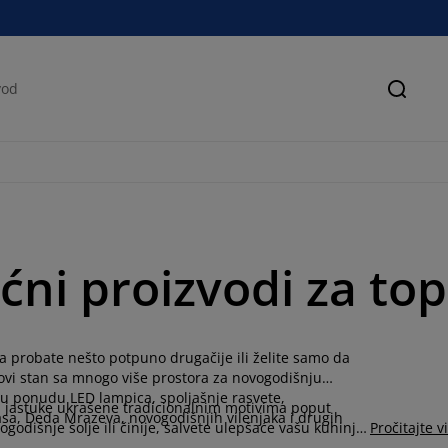
Pretra
ićni proizvodi za t
a probate nešto potpuno drugačije ili želite samo da
 novi stan sa mnogo više prostora za novogodišnju
našu ponudu LED lampica, spoljašnje rasvete,
i jastuke ukrašene tradicionalnim motivima poput
asa, Deda Mrazeva, novogodišnjih vilenjaka i drugih
godišnje šolje ili činije, salvete ulepšaće vašu kuhinju
Pročitajte v
 uz omiljenu novogodišnju šolju čaja i poklonima koji ste