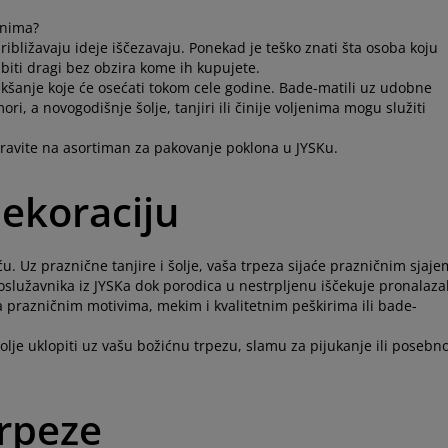
enima?
približavaju ideje iščezavaju. Ponekad je teško znati šta osoba koju
e biti dragi bez obzira kome ih kupujete.
kšanje koje će osećati tokom cele godine. Bade-matili uz udobne
, a novogodišnje šolje, tanjiri ili činije voljenima mogu služiti
ravite na asortiman za pakovanje poklona u JYSKu.
dekoraciju
 Uz praznične tanjire i šolje, vaša trpeza sijaće prazničnim sjaje
oslužavnika iz JYSKa dok porodica u nestrpljenu iščekuje pronalaza
a prazničnim motivima, mekim i kvalitetnim peškirima ili bade-
olje uklopiti uz vašu božićnu trpezu, slamu za pijukanje ili posebn
trpeze