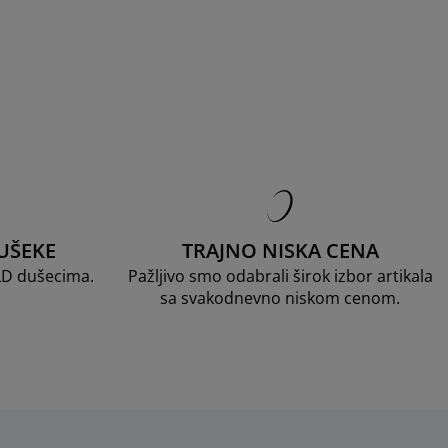
UŠEKE
TRAJNO NISKA CENA
LD dušecima.
Pažljivo smo odabrali širok izbor artikala
sa svakodnevno niskom cenom.