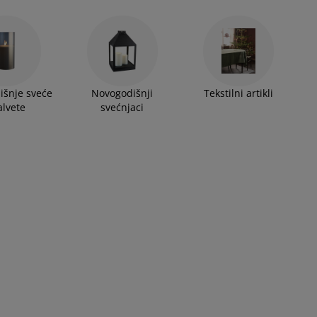
išnje sveće
Novogodišnji
Tekstilni artikli
alvete
svećnjaci