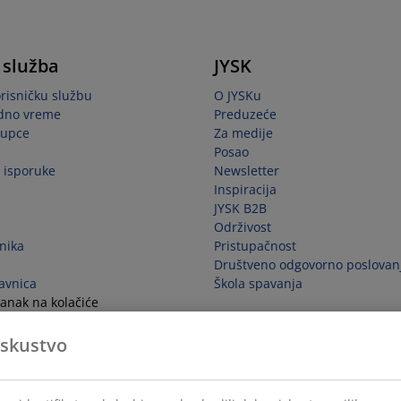
 služba
JYSK
orisničku službu
O JYSKu
adno vreme
Preduzeće
kupce
Za medije
Posao
i isporuke
Newsletter
Inspiracija
JYSK B2B
Održivost
snika
Pristupačnost
Društveno odgovorno poslovan
avnica
Škola spavanja
anak na kolačiće
ugovora
iskustvo