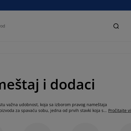
Pretra
eštaj i dodaci
estu važna udobnost, koja sa izborom pravog nameštaja
roizvoda za spavaću sobu, jedna od prvih stavki koja se
Pročitajte v
, koji uz kombinaciju različitih dezena i boja mogu
nu dekoraciju i osveženje savršen izbor čine jorgani i