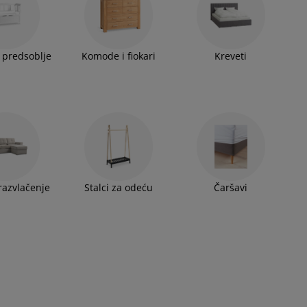
 predsoblje
Komode i fiokari
Kreveti
razvlačenje
Stalci za odeću
Čaršavi