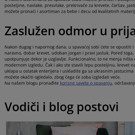
posteljine, navlake, presvlake, prekrivače za krevete, čaršav, ja
možete pronaći i asortiman za bebe i decu od kvalitetnih materij
Zaslužen odmor u pri
Nakon dugog i napornog dana, u spavaćoj sobi ćete se opustiti i
naravno, dobar krevet, udoban jorgan i pravi jastuk. Pored toga, 
upotpunjuje dekor je uzglavlje. Funkcionalno, to ne menja ništa 
modernom izgledu. Čak i ako ste stavili lepu posteljinu, krevet na
uklapa u ostatak enterijera i uskladite ga sa ukrasnim jastucima 
možete okačiti ogledalo, zbog čega će soba izgledati veće.
Na našem blogu pronađite
korisne savete o spavanju
, održavanj
Vodiči i blog postovi