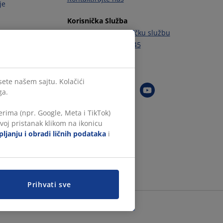
je
Korisnička Služba
Kontaktirajte korisničku službu
Tel.:
+381 11 6555 945
Pratite JYSK
sete našem sajtu. Kolačići
ga.
rima (npr. Google, Meta i TikTok)
voj pristanak klikom na ikonicu
ljanju i obradi ličnih podataka
i
Prihvati sve