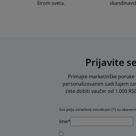
širom sveta.
skandinavs
Prijavite s
Primajte marketinške poruke o
personalizovanim sadržajem zas
ćete dobiti vaučer od 1.000 RSD 
Sva polja označena zvezdicom (*) su obavez
Ime*