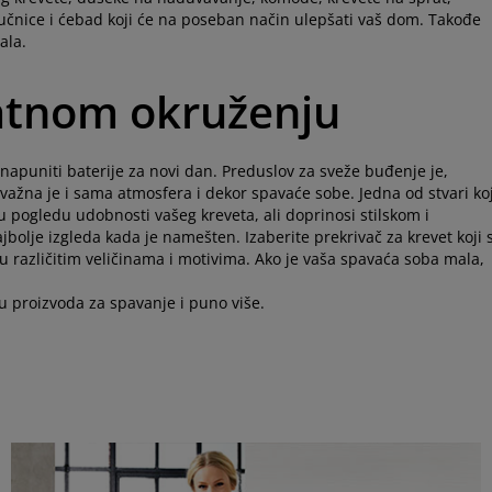
stučnice i ćebad koji će na poseban način ulepšati vaš dom. Takođe
ala.
jatnom okruženju
 napuniti baterije za novi dan. Preduslov za sveže buđenje je,
važna je i sama atmosfera i dekor spavaće sobe. Jedna od stvari ko
u pogledu udobnosti vašeg kreveta, ali doprinosi stilskom i
jbolje izgleda kada je namešten. Izaberite prekrivač za krevet koji 
u različitim veličinama i motivima. Ako je vaša spavaća soba mala,
u proizvoda za spavanje i puno više.