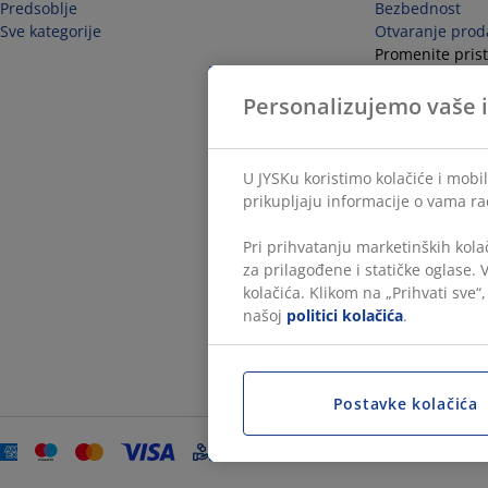
Predsoblje
Bezbednost
Sve kategorije
Otvaranje prod
Promenite prist
Odustanite od 
Personalizujemo vaše 
U JYSKu koristimo kolačiće i mobi
prikupljaju informacije o vama ra
Pri prihvatanju marketinških kola
za prilagođene i statičke oglase.
kolačića. Klikom na „Prihvati sve“
našoj
politici kolačića
.
Postavke kolačića