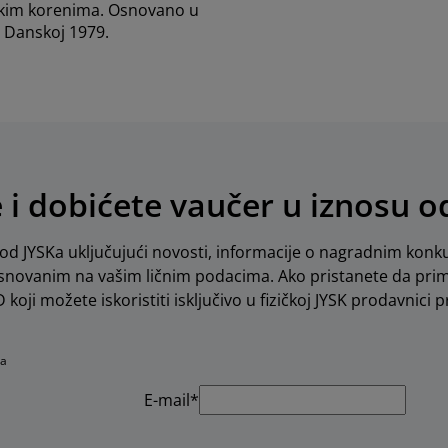
kim korenima. Osnovano u
Danskoj 1979.
e i dobićete vaučer u iznosu 
d JYSKa uključujući novosti, informacije o nagradnim konku
novanim na vašim ličnim podacima. Ako pristanete da pri
koji možete iskoristiti isključivo u fizičkoj JYSK prodavnici pr
na
E-mail*