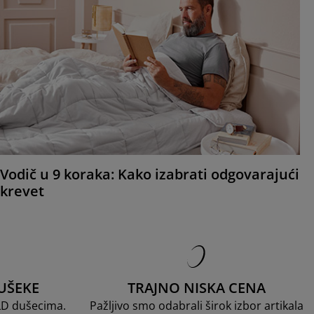
Vodič u 9 koraka: Kako izabrati odgovarajući
krevet
UŠEKE
TRAJNO NISKA CENA
LD dušecima.
Pažljivo smo odabrali širok izbor artikala