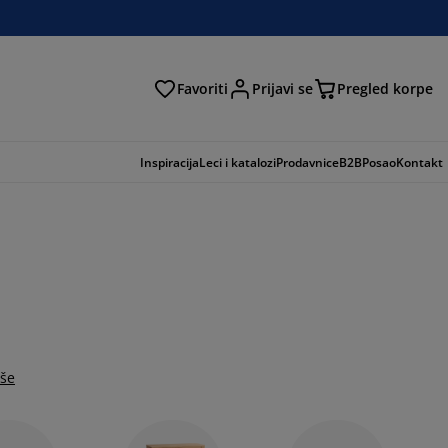
Favoriti
Prijavi se
Pregled korpe
ga
Inspiracija
Leci i katalozi
Prodavnice
B2B
Posao
Kontakt
iše