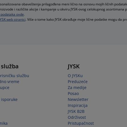
rsonalizovana obaveštenja prilagođena meni lično na osnovu mojih ličnih podatak
proizvode i različite akcije i kampanje u okviru JYSK-ovog celokupnog asortimana 
ih podataka ovde
.
JYSK web stranici
. Više o tome kako JYSK obrađuje moje lične podatke mogu da p
 služba
JYSK
orisničku službu
O JYSKu
adno vreme
Preduzeće
kupce
Za medije
Posao
i isporuke
Newsletter
Inspiracija
JYSK B2B
Održivost
snika
Pristupačnost