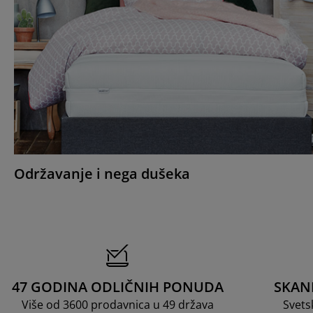
Održavanje i nega dušeka
47 GODINA ODLIČNIH PONUDA
SKAN
Više od 3600 prodavnica u 49 država
Svets