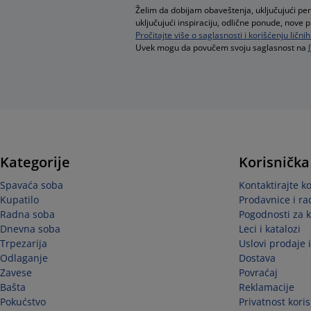
Želim da dobijam obaveštenja, uključujući pe
uključujući inspiraciju, odlične ponude, nove 
Pročitajte više o saglasnosti i korišćenju ličn
Uvek mogu da povučem svoju saglasnost na
Kategorije
Korisnička
Spavaća soba
Kontaktirajte k
Kupatilo
Prodavnice i r
Radna soba
Pogodnosti za 
Dnevna soba
Leci i katalozi
Trpezarija
Uslovi prodaje 
Odlaganje
Dostava
Zavese
Povraćaj
Bašta
Reklamacije
Pokućstvo
Privatnost kori