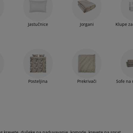
. Za sve dodatne informacije i cene na raspolaganju su
ne proizvode možete poručiti i preko JYSK webshopa.
Jastučnice
Jorgani
Klupe za
Posteljina
Prekrivači
Sofe na 
 krevete, dušeke na naduvavanje, komode, krevete na sprat,