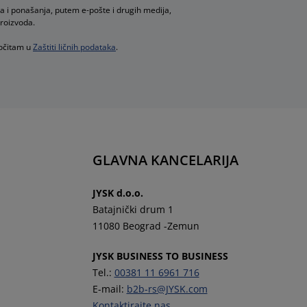
a i ponašanja, putem e-pošte i drugih medija,
proizvoda.
ročitam u
Zaštiti ličnih podataka
.
GLAVNA KANCELARIJA
JYSK d.o.o.
Batajnički drum 1
11080 Beograd -Zemun
JYSK BUSINESS TO BUSINESS
Tel.:
00381 11 6961 716
E-mail:
b2b-rs@JYSK.com
Kontaktirajte nas