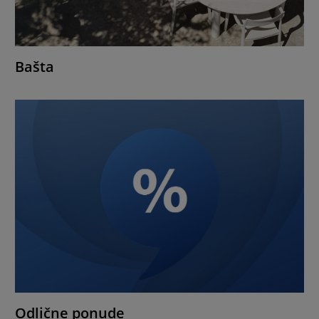
Bašta
Odlične ponude