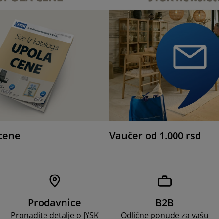
cene
Vaučer od 1.000 rsd
Prodavnice
B2B
Pronađite detalje o JYSK
Odlične ponude za vašu