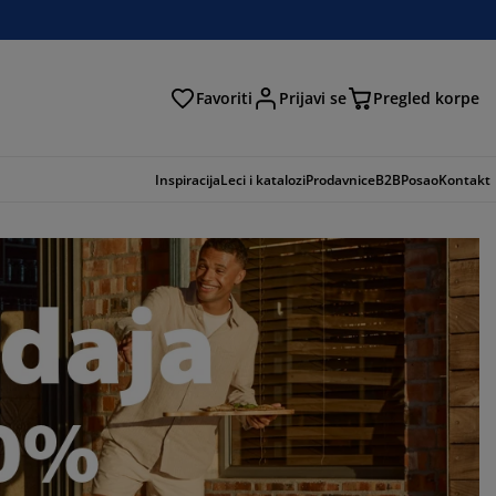
Favoriti
Prijavi se
Pregled korpe
ga
Inspiracija
Leci i katalozi
Prodavnice
B2B
Posao
Kontakt