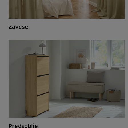
Zavese
Predsoblje