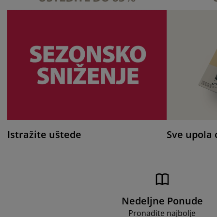
Istražite uštede
Sve upola 
Nedeljne Ponude
Pronađite najbolje