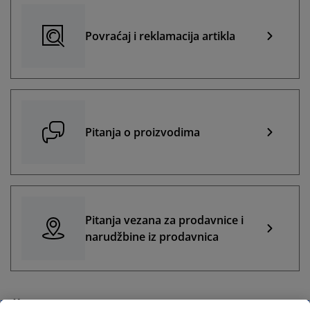
Povraćaj i reklamacija artikla
Pitanja o proizvodima
Pitanja vezana za prodavnice i
narudžbine iz prodavnica
ČESTO POSTAVLJANA PITANJA