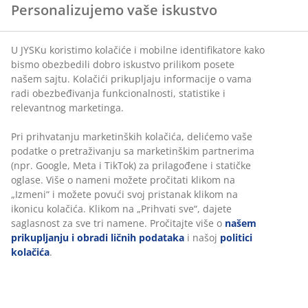
Personalizujemo vaše iskustvo
Kada ću dobiti povraćaj sredstava za vraćene proizvode?
U JYSKu koristimo kolačiće i mobilne identifikatore kako
Kako mogu da otkažem svoju porudžbinu pre nego što je
primim?
bismo obezbedili dobro iskustvo prilikom posete
našem sajtu. Kolačići prikupljaju informacije o vama
Na koji način mogu da vratim svoju onlajn porudžbinu u JYSK
radi obezbeđivanja funkcionalnosti, statistike i
prodavnicu?
relevantnog marketinga.
Predomislili ste se oko svoje onlajn porudžbine - kako da je
Pri prihvatanju marketinških kolačića, delićemo vaše
vratite?
podatke o pretraživanju sa marketinškim partnerima
(npr. Google, Meta i TikTok) za prilagođene i statičke
Šta je JYSKov povraćaj bez vremenskog ograničenja?
oglase. Više o nameni možete pročitati klikom na
Kakva je JYSKova politika povraćaja
„Izmeni“ i možete povući svoj pristanak klikom na
ikonicu kolačića. Klikom na „Prihvati sve“, dajete
Kako mogu rezervisati artikl iz prodavnice putem web
saglasnost za sve tri namene. Pročitajte više o
našem
stranice?
prikupljanju i obradi ličnih podataka
i našoj
politici
kolačića
.
Zašto ne mogu naći na web stranici telefonski broj
prodavnica?
Da li je moguće prebaciti artikle iz jedne prodavnice u drugu?