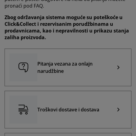
ega i zaštita nameštaja
poljna rasveta
aršavi
amovi kreveta
asveta
pronaći pod FAQ.
ampovanje
Zbog održavanja sistema moguće su poteškoće u
rmari
aze kreveta sa prostorom za odlaganje
omaćinstvo
Click&Collect i rezervisanim porudžbinama u
prodavnicama, kao i nepravilnosti u prikazu stanja
ameštaj za spavaću sobu
odnice
ečja soba
zaliha proizvoda.
ečji dušeci
eš
čji kreveti
Pitanja vezana za onlajn
narudžbine
Troškovi dostave i dostava