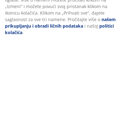
„Izmeni“ i možete povući svoj pristanak klikom na
JYSK kvalitet i sigurnost proizvoda
ikonicu kolačića. Klikom na „Prihvati sve“, dajete
saglasnost za sve tri namene. Pročitajte više o
našem
CUSTOMER PROMISES
prikupljanju i obradi ličnih podataka
i našoj
politici
kolačića
.
JYSK - Scandinavian Sleeping & Living
JYSK i danska kraljevska porodica
Društvena uključenost - JYSK podržava
47 GODINA ODLIČNIH PONUDA
Više od 3600 prodavnica u 49 država širom sveta.