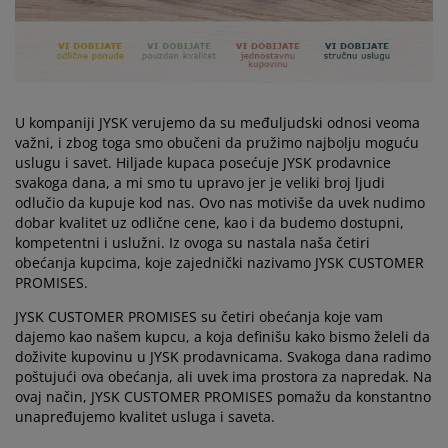
ega i zaštita nameštaja
poljna rasveta
aršavi
amovi kreveta
asveta
ampovanje
rmari
aze kreveta sa prostorom za odlaganje
omaćinstvo
ameštaj za spavaću sobu
odnice
ečja soba
U kompaniji JYSK verujemo da su međuljudski odnosi veoma
važni, i zbog toga smo obučeni da pružimo najbolju moguću
ečji dušeci
eš
uslugu i savet. Hiljade kupaca posećuje JYSK prodavnice
svakoga dana, a mi smo tu upravo jer je veliki broj ljudi
čji kreveti
odlučio da kupuje kod nas. Ovo nas motiviše da uvek nudimo
dobar kvalitet uz odlične cene, kao i da budemo dostupni,
kompetentni i uslužni. Iz ovoga su nastala naša četiri
obećanja kupcima, koje zajednički nazivamo JYSK CUSTOMER
PROMISES.
JYSK CUSTOMER PROMISES su četiri obećanja koje vam
dajemo kao našem kupcu, a koja definišu kako bismo želeli da
doživite kupovinu u JYSK prodavnicama. Svakoga dana radimo
poštujući ova obećanja, ali uvek ima prostora za napredak. Na
ovaj način, JYSK CUSTOMER PROMISES pomažu da konstantno
unapređujemo kvalitet usluga i saveta.