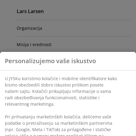
Primary
Lars Larsen
Organizacija
Misija i vrednosti
Personalizujemo vaše iskustvo
Godišnji izveštaj
Sponzorstva
U JYSKu koristimo kolačiće i mobilne identifikatore kako
bismo obezbedili dobro iskustvo prilikom posete
našem sajtu. Kolačići prikupljaju informacije o vama
Saradnja
radi obezbeđivanja funkcionalnosti, statistike i
relevantnog marketinga.
JYSK dobavljači
Pri prihvatanju marketinških kolačića, delićemo vaše
podatke o pretraživanju sa marketinškim partnerima
Odgovornost
(npr. Google, Meta i TikTok) za prilagođene i statičke
oglase. Više o nameni možete pročitati klikom na