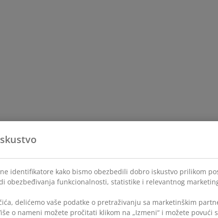
iskustvo
lne identifikatore kako bismo obezbedili dobro iskustvo prilikom po
di obezbeđivanja funkcionalnosti, statistike i relevantnog marketin
čića, delićemo vaše podatke o pretraživanju sa marketinškim partne
 Više o nameni možete pročitati klikom na „Izmeni“ i možete povući s