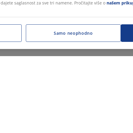
, dajete saglasnost za sve tri namene. Pročitajte više o
našem prikup
Samo neophodno