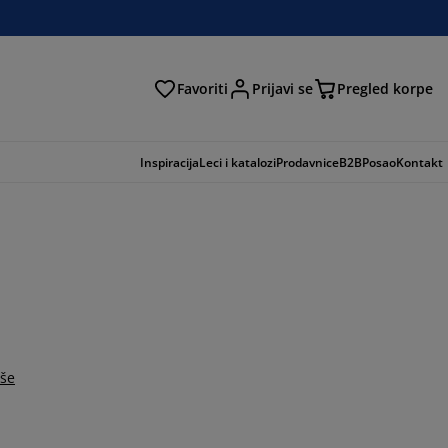
Favoriti
Prijavi se
Pregled korpe
ga
Inspiracija
Leci i katalozi
Prodavnice
B2B
Posao
Kontakt
iše