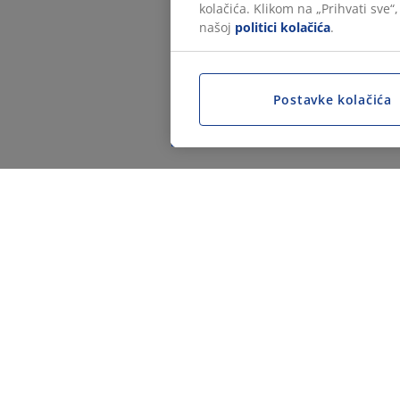
kolačića. Klikom na „Prihvati sve“
našoj
politici kolačića
.
Postavke kolačića