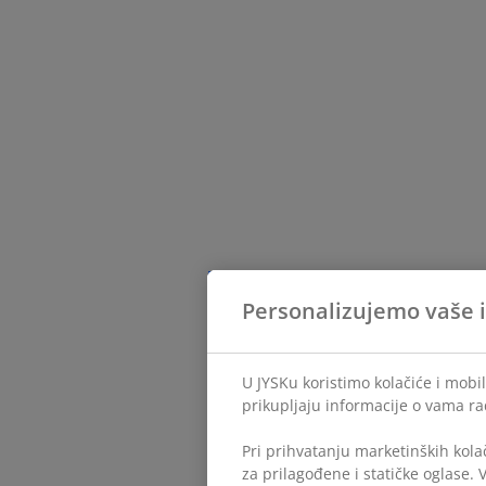
Personalizujemo vaše 
U JYSKu koristimo kolačiće i mobi
prikupljaju informacije o vama ra
Pri prihvatanju marketinških kola
za prilagođene i statičke oglase.