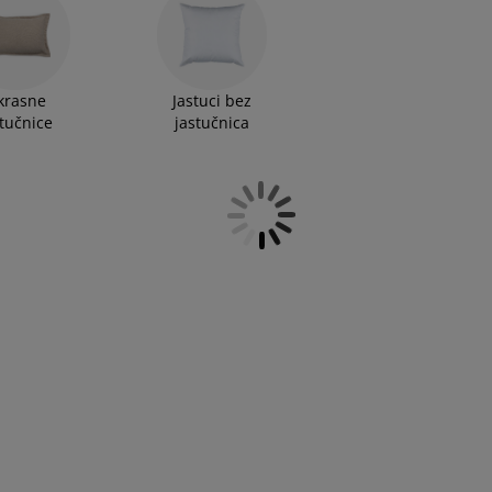
krasne
Jastuci bez
stučnice
jastučnica