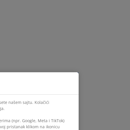
sete našem sajtu. Kolačići
ga.
rima (npr. Google, Meta i TikTok)
voj pristanak klikom na ikonicu