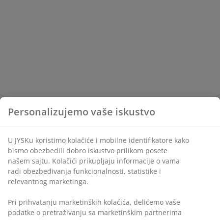
Personalizujemo vaše iskustvo
U JYSKu koristimo kolačiće i mobilne identifikatore kako
bismo obezbedili dobro iskustvo prilikom posete
našem sajtu. Kolačići prikupljaju informacije o vama
radi obezbeđivanja funkcionalnosti, statistike i
relevantnog marketinga.
Pri prihvatanju marketinških kolačića, delićemo vaše
podatke o pretraživanju sa marketinškim partnerima