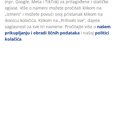
(npr. Google, Meta i TikTok) za prilagođene i statičke
oglase. Više o nameni možete pročitati klikom na
„Izmeni“ i možete povući svoj pristanak klikom na
ikonicu kolačića. Klikom na „Prihvati sve“, dajete
saglasnost za sve tri namene. Pročitajte više o
našem
prikupljanju i obradi ličnih podataka
i našoj
politici
kolačića
.