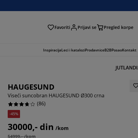
Favoriti
Prijavi se
Pregled korpe
ga
Inspiracija
Leci i katalozi
Prodavnice
B2B
Posao
Kontakt
HAUGESUND
Viseći suncobran HAUGESUND Ø300 crna
(
86
)
-45%
5576%
30000,- din
/kom
6278%
54999,- /kom