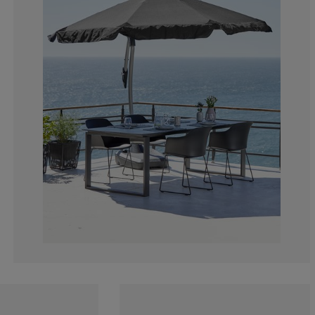
8.13953488372
6.97674418604
18.6046511627