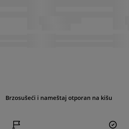
Brzosušeći i nameštaj otporan na kišu