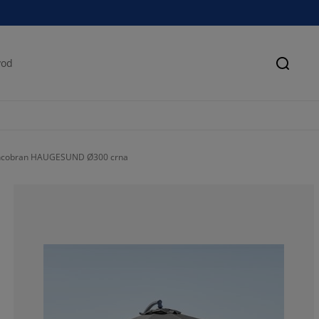
Pretra
uncobran HAUGESUND Ø300 crna
48.83720930232
17.44186046511