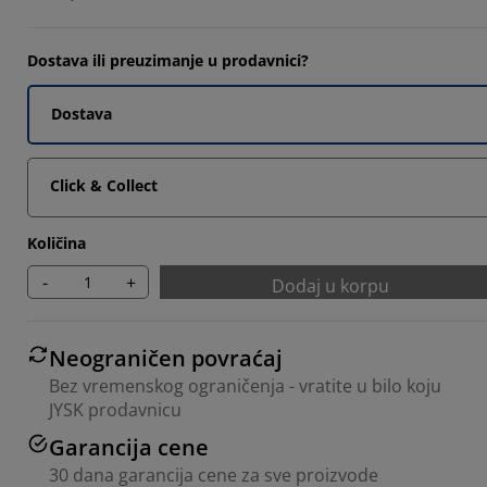
093%
Dostava ili preuzimanje u prodavnici?
6512%
907%
Dostava
Click & Collect
Količina
-
+
Dodaj u korpu
Neograničen povraćaj
Bez vremenskog ograničenja - vratite u bilo koju
JYSK prodavnicu
Garancija cene
30 dana garancija cene za sve proizvode