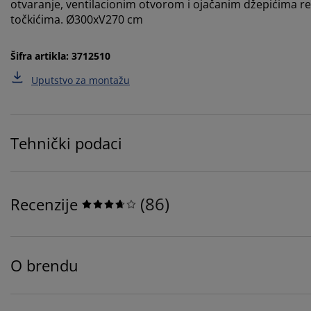
otvaranje, ventilacionim otvorom i ojačanim džepićima 
točkićima. Ø300xV270 cm
Šifra artikla: 3712510
Uputstvo za montažu
Tehnički podaci
(
86
)
Recenzije
O brendu