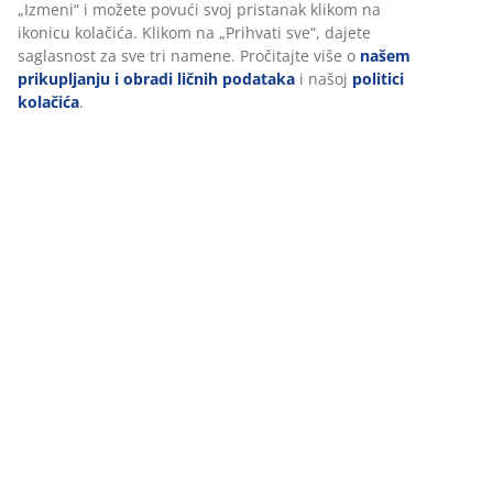
se obezbedilo da višak vode može da otječe. Dostupna
„Izmeni“ i možete povući svoj pristanak klikom na
u raznim bojama. Š18 x D30 x V18 cm
ikonicu kolačića. Klikom na „Prihvati sve“, dajete
saglasnost za sve tri namene. Pročitajte više o
našem
prikupljanju i obradi ličnih podataka
i našoj
politici
Šifra artikla: 6400095
kolačića
.
Tehnički podaci
Recenzije
(
6
)
Dostava