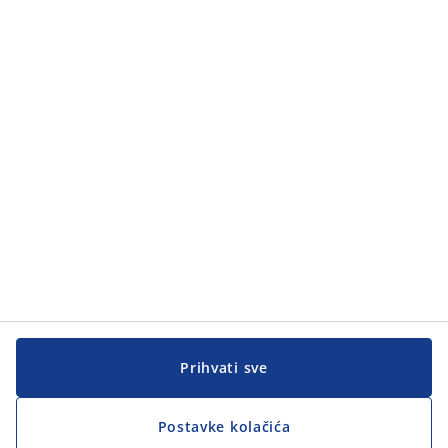
Kategorije
Kategorije
Korisnička služba
Korisnička služba
JYSK
JYSK
GLAVNA KANCELARIJA
Pratite JYSK
Prihvati sve
Postavke kolačića