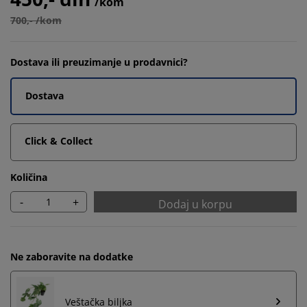
/kom
700,- /kom
Dostava ili preuzimanje u prodavnici?
Dostava
Click & Collect
Količina
-
+
Dodaj u korpu
Ne zaboravite na dodatke
Veštačka biljka