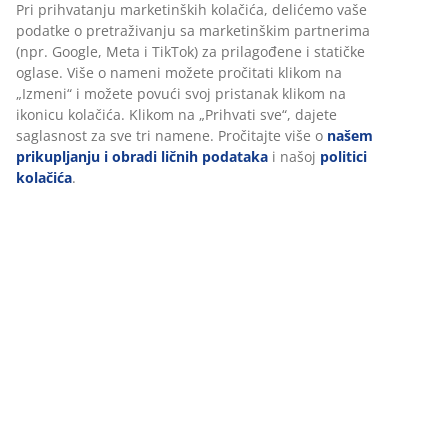
Pri prihvatanju marketinških kolačića, delićemo vaše
podatke o pretraživanju sa marketinškim partnerima
(npr. Google, Meta i TikTok) za prilagođene i statičke
oglase. Više o nameni možete pročitati klikom na
„Izmeni“ i možete povući svoj pristanak klikom na
ikonicu kolačića. Klikom na „Prihvati sve“, dajete
saglasnost za sve tri namene. Pročitajte više o
našem
prikupljanju i obradi ličnih podataka
i našoj
politici
kolačića
.