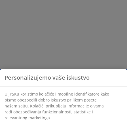
Personalizujemo vaše iskustvo
U JYSKu koristimo kolačiće i mobilne identifikatore kako
bismo obezbedili dobro iskustvo prilikom posete
našem sajtu. Kolačići prikupljaju informacije o vama
radi obezbeđivanja funkcionalnosti, statistike i
relevantnog marketinga.