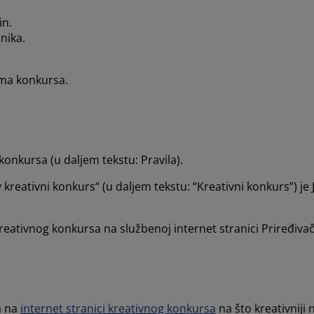
in.
nika.
ima konkursa.
onkursa (u daljem tekstu: Pravila).
reativni konkurs“ (u daljem tekstu: “Kreativni konkurs”) je 
eativnog konkursa na službenoj internet stranici Priređivača 
a na
internet stranici kreativnog konkursa
na što kreativniji