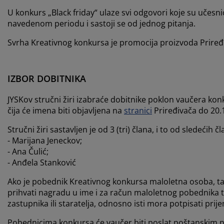
U konkurs „Black friday“ ulaze svi odgovori koje su učesni
navedenom periodu i sastoji se od jednog pitanja.
Svrha Kreativnog konkursa je promocija proizvoda Priređ
IZBOR DOBITNIKA
JYSKov stručni žiri izabraće dobitnike poklon vaučera k
čija će imena biti objavljena na
stranici
Priređivača do 20.
Stručni žiri sastavljen je od 3 (tri) člana, i to od sledećih č
- Marijana Jeneckov;
- Ana Čulić;
- Anđela Stanković
Ako je pobednik Kreativnog konkursa maloletna osoba, ta
prihvati nagradu u ime i za račun maloletnog pobednika t
zastupnika ili staratelja, odnosno isti mora potpisati pri
Pobednicima konkursa će vaučer biti poslat poštanskim p