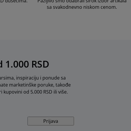
LD dušecima.
Pažljivo smo odabrali širok izbor artikala
sa svakodnevno niskom cenom.
od 1.000 RSD
rsima, inspiraciju i ponude sa
mate marketinške poruke, takođe
i kupovini od 5.000 RSD ili više.
Prijava