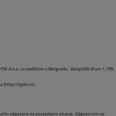
JYSK d.o.o. sa sedištem u Beogradu, Batajnički drum 1, PIB:
(https://jysk.rs/).
 način odgovore na postavljeno pitanje. Odgovorom na