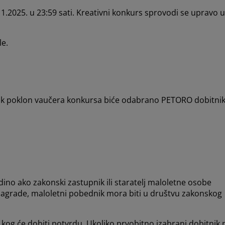
11.2025. u 23:59 sati. Kreativni konkurs sprovodi se upravo u
le.
tnik poklon vaučera konkursa biće odabrano PETORO dobitni
no ako zakonski zastupnik ili staratelj maloletne osobe
 nagrade, maloletni pobednik mora biti u društvu zakonskog
 kog će dobiti potvrdu.
Ukoliko prvobitno izabrani dobitnik 