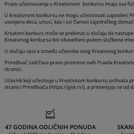
Pravo učestvovanja u Kreativnom konkursu imaju sva fizička
U kreativnom konkursu ne mogu učestvovati zaposleni Prir
usvojena deca, unuci, kao i svi članovi zajedničkog domać
Kreativni konkurs može se prekinuti u slučaju da nastupe o
Kreativnog konkursa biti obavešteni putem službene intern
U slučaju spora između učesnika ovog Kreativnog konkurs
Priređivač zadržava pravo promene ovih Pravila Kreativno
stranici.
Učesnik koji učestvuje u Kreativnom konkursu prihvata p
stranici Priređivača (https://jysk.rs/), a primenjuju se o
47 GODINA ODLIČNIH PONUDA
SKAN