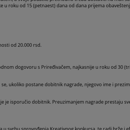
ke u roku od 15 (petnaest) dana od dana prijema obavešten
osti od 20.000 rsd.
odnom dogovoru s Priređivačem, najkasnije u roku od 30 (tri
se, ukoliko postane dobitnik nagrade, njegovo ime i prezim
oje je isporučio dobitnik. Preuzimanjem nagrade prestaju s
nika u svrhu sprovođenja Kreativnog konkursa, te radi brže i