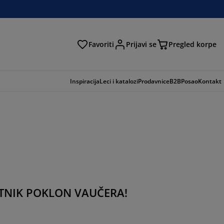
Favoriti
Prijavi se
Pregled korpe
ga
Inspiracija
Leci i katalozi
Prodavnice
B2B
Posao
Kontakt
ITNIK POKLON VAUČERA!