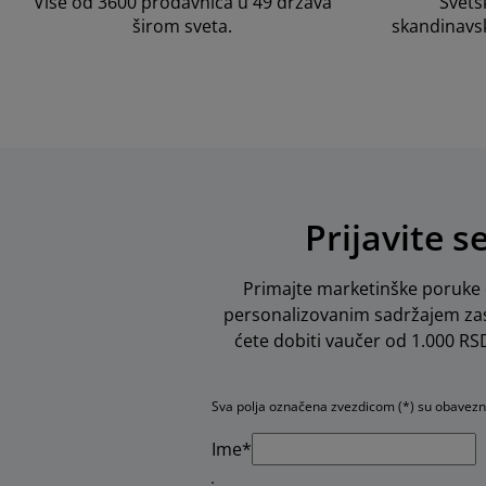
Više od 3600 prodavnica u 49 država
Svets
širom sveta.
skandinavs
Prijavite s
Primajte marketinške poruke o
personalizovanim sadržajem zas
ćete dobiti vaučer od 1.000 RSD 
Sva polja označena zvezdicom (*) su obavez
Ime*