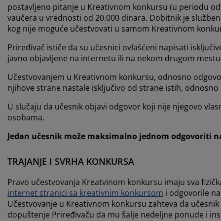
postavljeno pitanje u Kreativnom konkursu (u periodu od 
vaučera u vrednosti od 20.000 dinara. Dobitnik je službe
kog nije moguće učestvovati u samom Kreativnom konku
Priređivač ističe da su učesnici ovlašćeni napisati isključ
javno objavljene na internetu ili na nekom drugom mestu
Učestvovanjem u Kreativnom konkursu, odnosno odgovoro
njihove strane nastale isključivo od strane istih, odnosn
U slučaju da učesnik objavi odgovor koji nije njegovo vlasn
osobama.
Jedan učesnik može maksimalno jednom odgovoriti na
TRAJANJE I SVRHA KONKURSA
Pravo učestvovanja Kreatvinom konkursu imaju sva fizička 
internet stranici sa kreativnim konkursom
i odgovorile n
Učestvovanje u Kreativnom konkursu zahteva da učesnik ima
dopuštenje Priređivaču da mu šalje nedeljne ponude i inspi