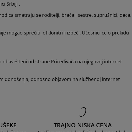
ci Srbiji .
ca smatraju se roditelji, braća i sestre, supružnici, deca,
 mogao sprečiti, otkloniti ili izbeći. Učesnici će o prekidu
 obavešteni od strane Priređivača na njegovoj internet
anom donošenja, odnosno objavom na službenoj internet
UŠEKE
TRAJNO NISKA CENA