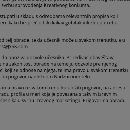
u svrhu sprovođenja Kreativnog konkursa.
stupati u skladu s odredbama relevantnih propisa koji
mere kako bi sprečio bilo kakav gubitak i/ili zloupotrebu
 voditelj obrade, te da učesnik može u svakom trenutku, a u
bars@JYSK.com
ve do opoziva dozvole učesnika. Priređivač obaveštava
če na zakonitost obrade na temelju dozvole pre njenog
ci koji se odnose na njega, te ima pravo u svakom trenutku
avo na prigovor nadležnom Nadzornom telu.
ik ima pravo u svakom trenutku uložiti prigovor, na adresu
radu profila u meri koja je povezana s takvim izravnim
učesnika u svrhu izravnog marketinga. Prigovor na obradu