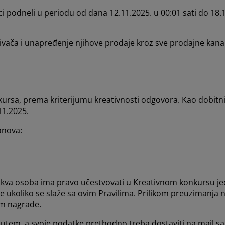
ci podneli u periodu od dana 12.11.2025. u 00:01 sati do 18.
ivača i unapređenje njihove prodaje kroz sve prodajne kana
onkursa, prema kriterijumu kreativnosti odgovora. Kao dobi
11.2025.
lanova:
kva osoba ima pravo učestvovati u Kreativnom konkursu jedi
e ukoliko se slaže sa ovim Pravilima. Prilikom preuzimanja
jem nagrade.
utem, a svoje podatke prethodno treba dostaviti na mail sa