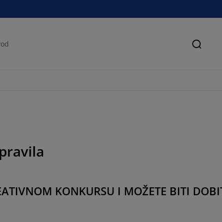
Pretra
pravila
EATIVNOM KONKURSU I MOŽETE BITI DOB