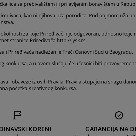
 lica sa prebivalištem ili prijavljenim boravištem u Republi
eđivača, kao ni njihova uža porodica. Pod pojmom uža porodi
instva.
kolnosti za koje Priređivač nije odgovoran, odnosno koje nije
et stranice Priređivača http://jysk.rs.
a i Priređivača nadležan je Treći Osnovni Sud u Beogradu.
g konkursa, a u ovom slučaju će učesnici biti pravovremeno
rava i obaveze iz ovih Pravila. Pravila stupaju na snagu d
d dana početka Kreativnog konkursa.
DINAVSKI KORENI
GARANCIJA NA D