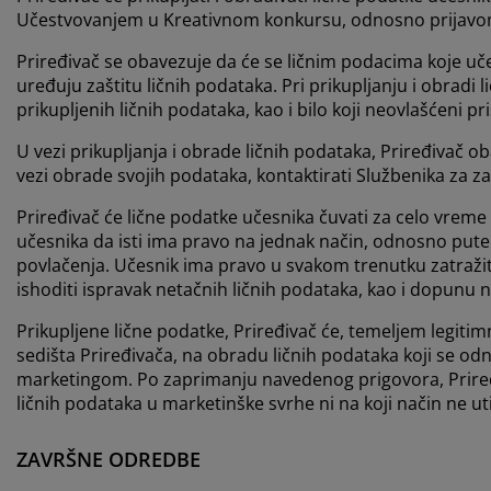
Učestvovanjem u Kreativnom konkursu, odnosno prijavom,
Priređivač se obavezuje da će se ličnim podacima koje u
uređuju zaštitu ličnih podataka. Pri prikupljanju i obradi 
prikupljenih ličnih podataka, kao i bilo koji neovlašćeni pri
U vezi prikupljanja i obrade ličnih podataka, Priređivač o
vezi obrade svojih podataka, kontaktirati Službenika za 
Priređivač će lične podatke učesnika čuvati za celo vreme
učesnika da isti ima pravo na jednak način, odnosno pute
povlačenja. Učesnik ima pravo u svakom trenutku zatražit
ishoditi ispravak netačnih ličnih podataka, kao i dopunu
Prikupljene lične podatke, Priređivač će, temeljem legitim
sedišta Priređivača, na obradu ličnih podataka koji se od
marketingom. Po zaprimanju navedenog prigovora, Priređi
ličnih podataka u marketinške svrhe ni na koji način ne 
ZAVRŠNE ODREDBE