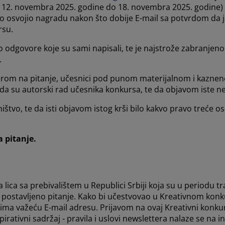
12. novembra 2025. godine do 18. novembra 2025. godine) uče
no osvojio nagradu nakon što dobije E-mail sa potvrdom da 
rsu.
ivo odgovore koje su sami napisali, te je najstrože zabranjeno
.
m na pitanje, učesnici pod punom materijalnom i kazneno
o da su autorski rad učesnika konkursa, te da objavom iste n
ištvo, te da isti objavom istog krši bilo kakvo pravo treće o
 pitanje.
lica sa prebivalištem u Republici Srbiji koja su u periodu t
a postavljeno pitanje. Kako bi učestvovao u Kreativnom konku
 važeću E-mail adresu. Prijavom na ovaj Kreativni konkurs, 
rativni sadržaj - pravila i uslovi newslettera nalaze se na i