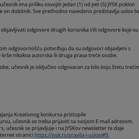
snik ima priliku osvojiti jedan (1) od pet (5) JYSK poklon
je on dobitnik. Sve prethodno navedeno predstavlja uslov b
 objavljivati odgovore drugih korisnika i/ili odgovore koje su
m odgovornošću potvrđuju da su odgovori objavljeni s
e krše nikakva autorska ili druga prava treće osobe.
sobe, učesnik je isključivo odgovaran za bilo koju štetu treći
rajanja Kreativnog konkursa pristupile
rsu, učesnik se treba prijaviti sa svojom E-mail adresom.
učesnik se prijavljuje i na JYSKov newsletter te daje
nternet stranici
https://jysk.rs/pravila-i-uslovi#9.