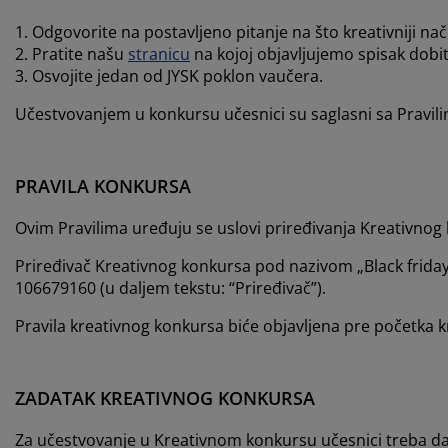
ga i zaštita nameštaja
oljna rasveta
ršavi
movi kreveta
sveta
1. Odgovorite na postavljeno pitanje na što kreativniji nač
2. Pratite našu
stranicu
na kojoj objavljujemo spisak dobit
mpovanje
mari
ze kreveta sa prostorom za odlaganje
maćinstvo
3. Osvojite jedan od JYSK poklon vaučera.
meštaj za spavaću sobu
dnice
čja soba
Učestvovanjem u konkursu učesnici su saglasni sa Pravil
čji dušeci
š
PRAVILA KONKURSA
čji kreveti
Ovim Pravilima uređuju se uslovi priređivanja Kreativnog k
Priređivač Kreativnog konkursa pod nazivom „Black friday k
106679160 (u daljem tekstu: “Priređivač”).
Pravila kreativnog konkursa biće objavljena pre početka kr
ZADATAK KREATIVNOG KONKURSA
Za učestvovanje u Kreativnom konkursu učesnici treba d