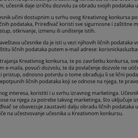
 učesnik daje izričitu dozvolu za obradu svojih podataka 
česnik učini dostupnim u svrhu ovog Kreativnog konkursa po
ličnih podataka, Priređivač koristi sve sigurnosne i zaštitne 
stup, otkrivanje, izmenu ili uništenje istih.
baveštava učesnike da je isti u vezi njihovih ličnih podataka
zaštitu ličnih podataka putem e-mail adrese: korisnickasluz
 trajanja Kreativnog konkursa, te po završetku konkursa, s
m e-maila, povući dozvolu, te da povlačenje dozvole ne uti
i pristup, odnosno potvrdu o tome obrađuju li se lični poda
 nepotpunih ličnih podataka koji se odnose na njega, te pr
nog interesa, koristiti i u svrhu izravnog marketinga. Učesn
nose na njega za potrebe takvog marketinga, što uključuje iz
vač se obavezuje zaustaviti dalju obradu ličnih podataka 
utiče na učestvovanje učesnika u Kreativnom konkursu.