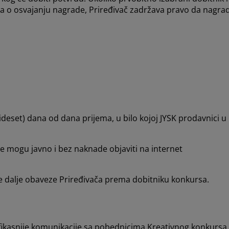
ja o osvajanju nagrade, Priređivač zadržava pravo da nagra
deset) dana od dana prijema, u bilo kojoj JYSK prodavnici u
e mogu javno i bez naknade objaviti na internet
ve dalje obaveze Priređivača prema dobitniku konkursa.
 efikasnije komunikacije sa pobednicima Kreativnog konkursa.