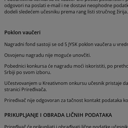
odgovori na poslati e-mail i ne dostavi neophodne podat
dodeli sledećem učesniku prema rang listi stručnog žirija.
Poklon vaučeri
Nagradni fond sastoji se od 5 JYSK
poklon vaučera u vredn
Osvojenu nagradu nije moguće unovčiti.
Pobednici konkursa će nagradu moći iskoristiti, po preth
Srbiji po svom izboru.
Učestvovanjem u Kreativnom onkursu učesnik pristaje da 
stranici Priređivača.
Priređivač nije odgovoran za tačnost kontakt podataka k
PRIKUPLJANJE I OBRADA LIČNIH PODATAKA
Priređivač će prikupljati i obrađivati lične podatke učes