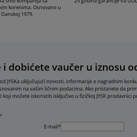
ka smo kompanija sa
25 godina garancije na GO
kim korenima. Osnovano u
Danskoj 1979.
e i dobićete vaučer u iznosu 
d JYSKa uključujući novosti, informacije o nagradnim konku
novanim na vašim ličnim podacima. Ako pristanete da pri
koji možete iskoristiti isključivo u fizičkoj JYSK prodavnici pr
na
E-mail*