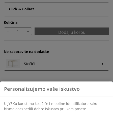
Click & Collect
Količina
-
+
Dodaj u korpu
Ne zaboravite na dodatke
Stočići
Neograničen povraćaj
Bez vremenskog ograničenja - vratite u bilo koju JYSK
prodavnicu
Garancija cene
30 dana garancija cene za sve proizvode