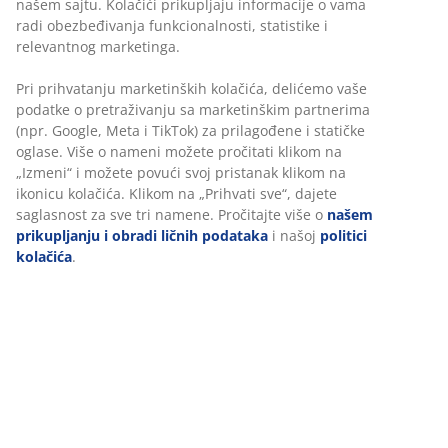
Fleksibilne opcije dostave
Brza i jednostavna dostava po vašem izboru
Dvosed od tkanine. Sedište sa džepićastim oprugama i
punjenjem od pene. Naslon od pene. Noge od
masivnog drveta. Š154xV85xDub84 cm
Šifra artikla: 3600394
Uputstvo za montažu
Tehnički podaci
Recenzije