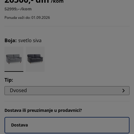
/kom
52999,- /kom
Ponuda važi do: 01.09.2026
Boja
:
svetlo siva
Tip
:
Dvosed
Dostava ili preuzimanje u prodavnici?
Dostava