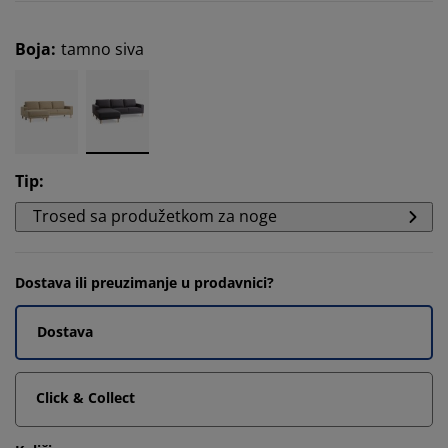
Boja
:
tamno siva
Tip
:
Trosed sa produžetkom za noge
Dostava ili preuzimanje u prodavnici?
Dostava
Click & Collect