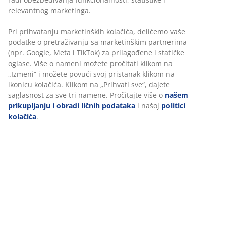
Garnitura od tkanine sa lenjivcem. Sedište i naslon od
pene. Noge od masivnog drveta. Fiksni ugaoni deo.
Š228xV80xDub80/154 cm
Šifra artikla: 3690341
Uputstvo za montažu
Tehnički podaci
Recenzije
(
132
)
Dostava