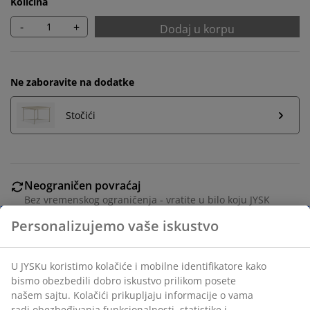
Količina
-
+
Dodaj u korpu
Ne zaboravite na dodatke
Stočići
Neograničen povraćaj
Bez vremenskog ograničenja - vratite u bilo koju JYSK
prodavnicu
Garancija cene
30 dana garancija cene za sve proizvode
Fleksibilne opcije dostave
Brza i jednostavna dostava po vašem izboru