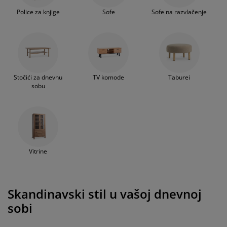
Police za knjige
Sofe
Sofe na razvlačenje
Stočići za dnevnu
TV komode
Taburei
sobu
Vitrine
Skandinavski stil u vašoj dnevnoj
sobi