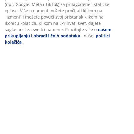
(npr. Google, Meta i TikTok) za prilagođene i statičke
oglase. Više o nameni možete pročitati klikom na
„Izmeni“ i možete povući svoj pristanak klikom na
ikonicu kolačića. Klikom na „Prihvati sve“, dajete
saglasnost za sve tri namene. Pročitajte više o
našem
prikupljanju i obradi ličnih podataka
i našoj
politici
kolačića
.