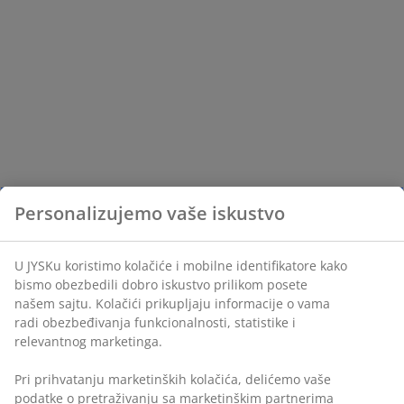
Personalizujemo vaše iskustvo
U JYSKu koristimo kolačiće i mobilne identifikatore kako
bismo obezbedili dobro iskustvo prilikom posete
našem sajtu. Kolačići prikupljaju informacije o vama
radi obezbeđivanja funkcionalnosti, statistike i
relevantnog marketinga.
Pri prihvatanju marketinških kolačića, delićemo vaše
podatke o pretraživanju sa marketinškim partnerima