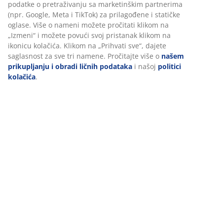
podatke o pretraživanju sa marketinškim partnerima
(npr. Google, Meta i TikTok) za prilagođene i statičke
oglase. Više o nameni možete pročitati klikom na
„Izmeni“ i možete povući svoj pristanak klikom na
ikonicu kolačića. Klikom na „Prihvati sve“, dajete
saglasnost za sve tri namene. Pročitajte više o
našem
prikupljanju i obradi ličnih podataka
i našoj
politici
kolačića
.