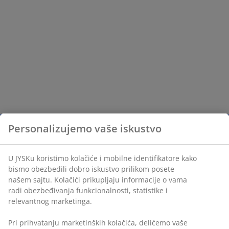
Personalizujemo vaše iskustvo
U JYSKu koristimo kolačiće i mobilne identifikatore kako
bismo obezbedili dobro iskustvo prilikom posete
našem sajtu. Kolačići prikupljaju informacije o vama
radi obezbeđivanja funkcionalnosti, statistike i
relevantnog marketinga.
Pri prihvatanju marketinških kolačića, delićemo vaše