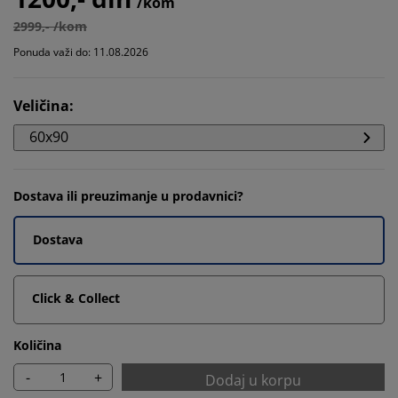
/kom
2999,- /kom
Ponuda važi do: 11.08.2026
Veličina
:
60x90
Dostava ili preuzimanje u prodavnici?
Dostava
Click & Collect
Količina
-
+
Dodaj u korpu