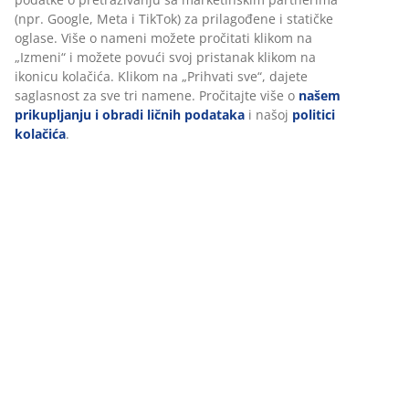
(npr. Google, Meta i TikTok) za prilagođene i statičke
oglase. Više o nameni možete pročitati klikom na
Recenzije
„Izmeni“ i možete povući svoj pristanak klikom na
(
237
)
ikonicu kolačića. Klikom na „Prihvati sve“, dajete
saglasnost za sve tri namene. Pročitajte više o
našem
prikupljanju i obradi ličnih podataka
i našoj
politici
kolačića
.
Dostava