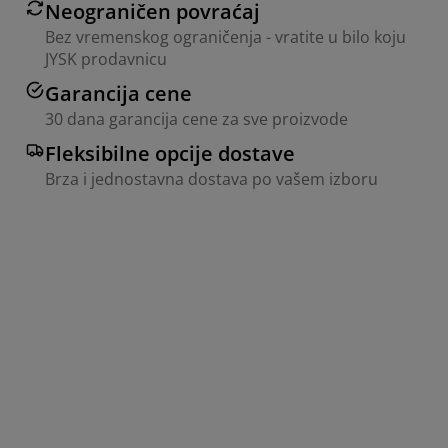
Neograničen povraćaj
Bez vremenskog ograničenja - vratite u bilo koju
JYSK prodavnicu
Garancija cene
30 dana garancija cene za sve proizvode
Fleksibilne opcije dostave
Brza i jednostavna dostava po vašem izboru