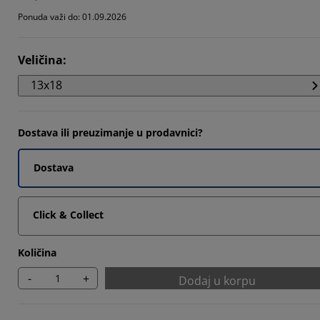
Ponuda važi do: 01.09.2026
Veličina
:
13x18
Dostava ili preuzimanje u prodavnici?
Dostava
Click & Collect
Količina
-
+
Dodaj u korpu