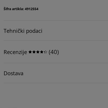
Šifra artikla: 4912554
Tehnički podaci
(
40
)
Recenzije
Dostava