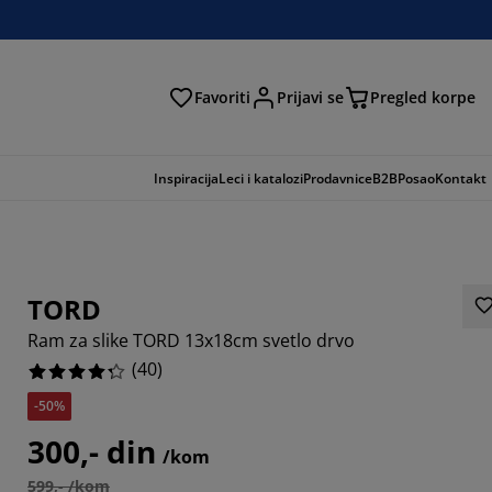
Favoriti
Prijavi se
Pregled korpe
ga
Inspiracija
Leci i katalozi
Prodavnice
B2B
Posao
Kontakt
TORD
Ram za slike TORD 13x18cm svetlo drvo
(
40
)
-50%
300,- din
/kom
599,- /kom