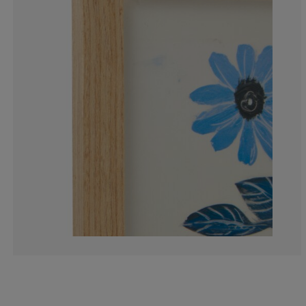
0%
5%
10%