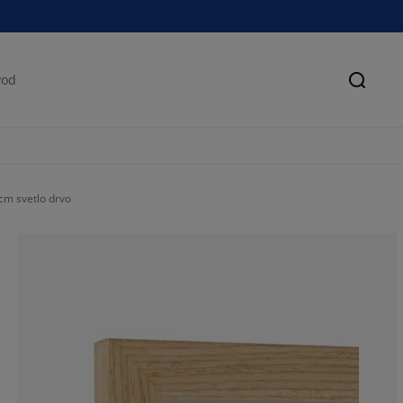
Pretra
cm svetlo drvo
70%
15%