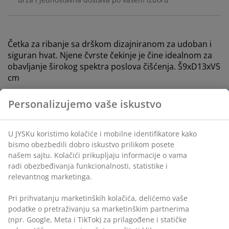
Četka za ribanje sa drškom dizajniranom za udoban i
siguran hvat. Njene čvrste čekinje je čine idealnom za
obavljanje širokog spektra poslova čišćenja. Š9xD13xV5
cm
Personalizujemo vaše iskustvo
Šifra artikla: 4912875
U JYSKu koristimo kolačiće i mobilne identifikatore kako
bismo obezbedili dobro iskustvo prilikom posete
Tehnički podaci
našem sajtu. Kolačići prikupljaju informacije o vama
radi obezbeđivanja funkcionalnosti, statistike i
relevantnog marketinga.
Recenzije
Pri prihvatanju marketinških kolačića, delićemo vaše
(
0
)
podatke o pretraživanju sa marketinškim partnerima
(npr. Google, Meta i TikTok) za prilagođene i statičke