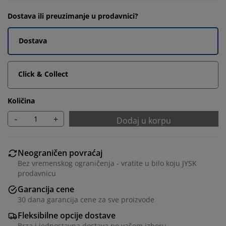
Dostava ili preuzimanje u prodavnici?
Dostava
Click & Collect
Količina
-
+
Dodaj u korpu
Neograničen povraćaj
Bez vremenskog ograničenja - vratite u bilo koju JYSK
prodavnicu
Garancija cene
30 dana garancija cene za sve proizvode
Fleksibilne opcije dostave
Brza i jednostavna dostava po vašem izboru