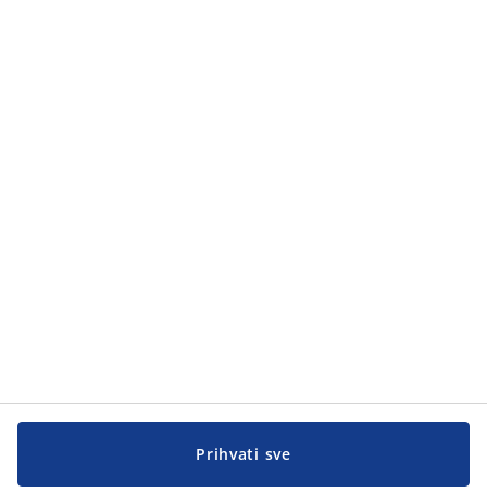
Kategorije
Kategorije
Korisnička služba
Korisnička služba
JYSK
JYSK
GLAVNA KANCELARIJA
Pratite JYSK
Prihvati sve