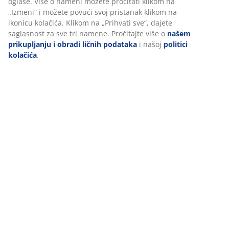
oglase. Više o nameni možete pročitati klikom na
„Izmeni“ i možete povući svoj pristanak klikom na
Dostava
ikonicu kolačića. Klikom na „Prihvati sve“, dajete
saglasnost za sve tri namene. Pročitajte više o
našem
prikupljanju i obradi ličnih podataka
i našoj
politici
kolačića
.