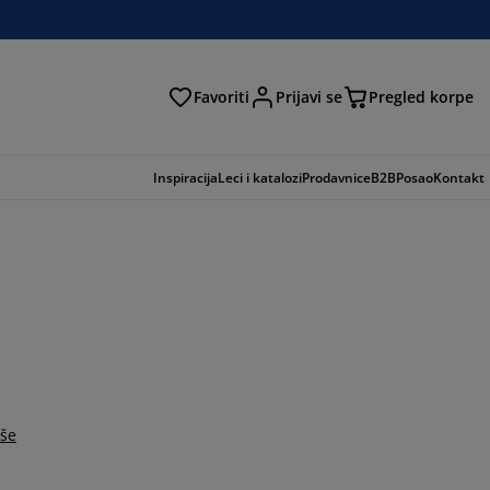
Favoriti
Prijavi se
Pregled korpe
ga
Inspiracija
Leci i katalozi
Prodavnice
B2B
Posao
Kontakt
iše