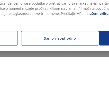
čića, delićemo vaše podatke o pretraživanju sa marketinškim partne
 Više o nameni možete pročitati klikom na „Izmeni“ i možete povući s
, dajete saglasnost za sve tri namene. Pročitajte više o
našem prikup
Samo neophodno