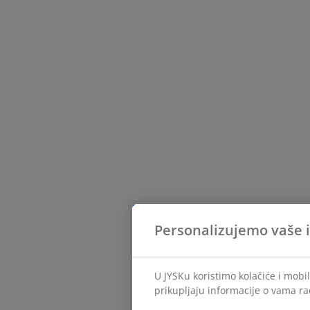
Personalizujemo vaše 
U JYSKu koristimo kolačiće i mobi
prikupljaju informacije o vama ra