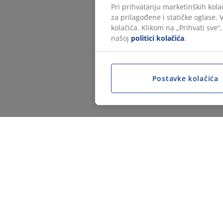
Pri prihvatanju marketinških kola
za prilagođene i statičke oglase.
kolačića. Klikom na „Prihvati sve“
našoj
politici kolačića
.
Postavke kolačića