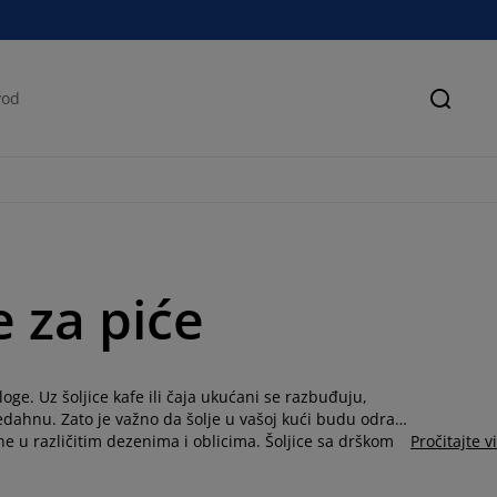
Pretra
e za piće
ge. Uz šoljice kafe ili čaja ukućani se razbuđuju,
dahnu. Zato je važno da šolje u vašoj kući budu odraz
ne u različitim dezenima i oblicima. Šoljice sa drškom
Pročitajte v
tražite ponudu čaša. Odaberite čaše koje će se