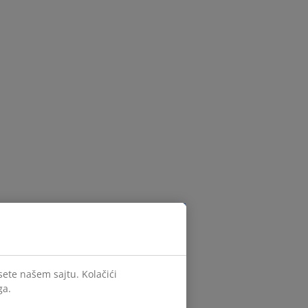
sete našem sajtu. Kolačići
ga.