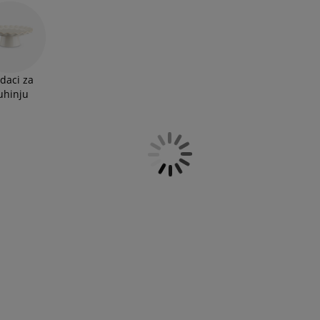
e sa najmilijima te istražite čaše za vino kako biste imali
daci za
uhinju