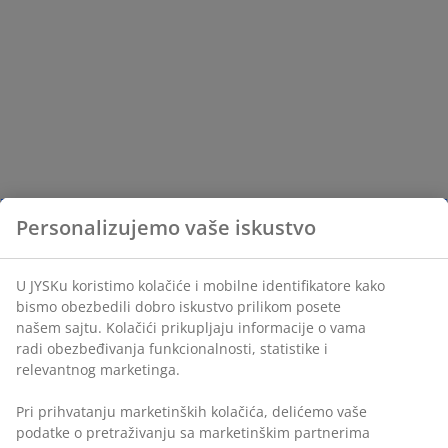
Personalizujemo vaše iskustvo
U JYSKu koristimo kolačiće i mobilne identifikatore kako
bismo obezbedili dobro iskustvo prilikom posete
našem sajtu. Kolačići prikupljaju informacije o vama
radi obezbeđivanja funkcionalnosti, statistike i
relevantnog marketinga.
Pri prihvatanju marketinških kolačića, delićemo vaše
podatke o pretraživanju sa marketinškim partnerima