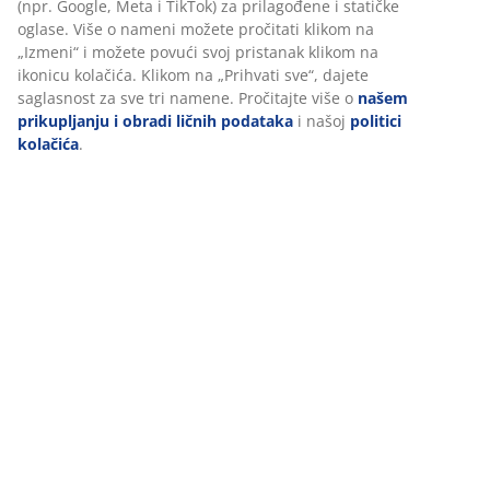
(npr. Google, Meta i TikTok) za prilagođene i statičke
oglase. Više o nameni možete pročitati klikom na
„Izmeni“ i možete povući svoj pristanak klikom na
ikonicu kolačića. Klikom na „Prihvati sve“, dajete
saglasnost za sve tri namene. Pročitajte više o
našem
prikupljanju i obradi ličnih podataka
i našoj
politici
kolačića
.