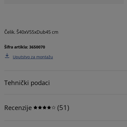
Čelik. Š40xV55xDub45 cm
Šifra artikla: 3650070
Uputstvo za montažu
Tehnički podaci
(
51
)
Recenzije