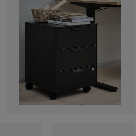
7.843137254901
11.7647058823
9.80392156862