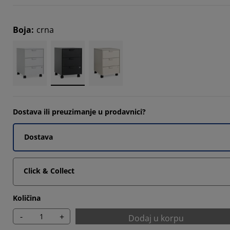
9605%
Boja
:
crna
5294%
7452%
Dostava ili preuzimanje u prodavnici?
Dostava
Click & Collect
Količina
-
+
Dodaj u korpu