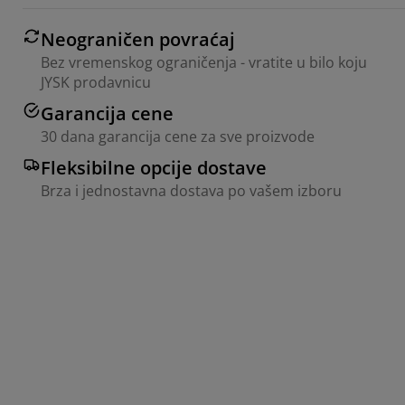
Neograničen povraćaj
Bez vremenskog ograničenja - vratite u bilo koju
JYSK prodavnicu
Garancija cene
30 dana garancija cene za sve proizvode
Fleksibilne opcije dostave
Brza i jednostavna dostava po vašem izboru