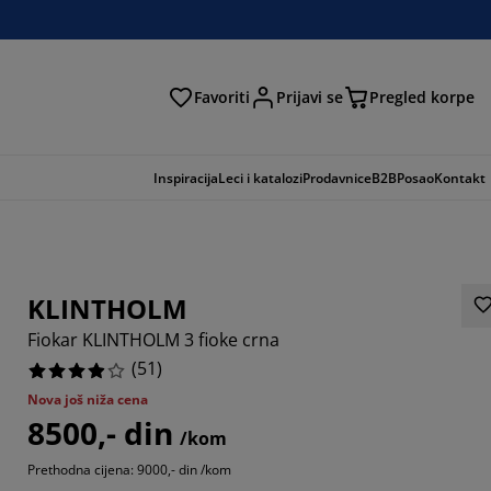
Favoriti
Prijavi se
Pregled korpe
ga
Inspiracija
Leci i katalozi
Prodavnice
B2B
Posao
Kontakt
KLINTHOLM
Fiokar KLINTHOLM 3 fioke crna
(
51
)
Nova još niža cena
8500,- din
8824%
/kom
Prethodna cijena: 9000,- din /kom
9413%