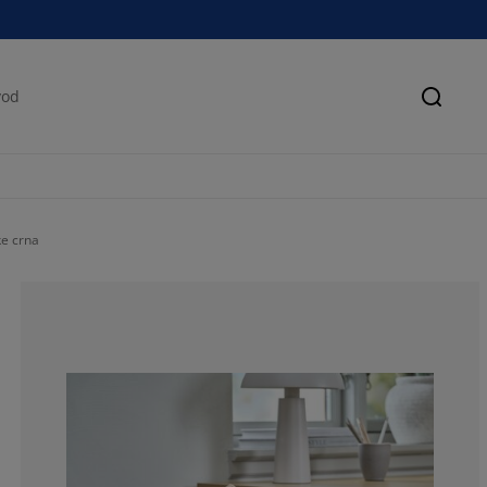
Pretra
ke crna
52.9411764705
17.64705882352