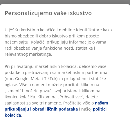
Personalizujemo vaše iskustvo
U JYSKu koristimo kolačiće i mobilne identifikatore kako
bismo obezbedili dobro iskustvo prilikom posete
našem sajtu. Kolačići prikupljaju informacije o vama
radi obezbeđivanja funkcionalnosti, statistike i
relevantnog marketinga.
Pri prihvatanju marketinških kolačića, delićemo vaše
podatke o pretraživanju sa marketinškim partnerima
(npr. Google, Meta i TikTok) za prilagođene i statičke
oglase. Više o nameni možete pročitati klikom na
„Izmeni“ i možete povući svoj pristanak klikom na
ikonicu kolačića. Klikom na „Prihvati sve“, dajete
saglasnost za sve tri namene. Pročitajte više o
našem
prikupljanju i obradi ličnih podataka
i našoj
politici
kolačića
.