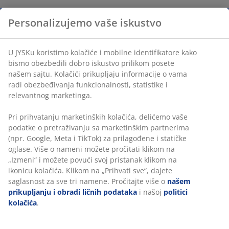
Personalizujemo vaše iskustvo
U JYSKu koristimo kolačiće i mobilne identifikatore kako
bismo obezbedili dobro iskustvo prilikom posete
našem sajtu. Kolačići prikupljaju informacije o vama
radi obezbeđivanja funkcionalnosti, statistike i
relevantnog marketinga.
Pri prihvatanju marketinških kolačića, delićemo vaše
podatke o pretraživanju sa marketinškim partnerima
(npr. Google, Meta i TikTok) za prilagođene i statičke
oglase. Više o nameni možete pročitati klikom na
„Izmeni“ i možete povući svoj pristanak klikom na
ikonicu kolačića. Klikom na „Prihvati sve“, dajete
saglasnost za sve tri namene. Pročitajte više o
našem
prikupljanju i obradi ličnih podataka
i našoj
politici
kolačića
.