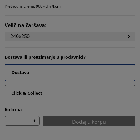
Prethodna cijena: 900,- din /kom
Veličina čaršava
:
240x250
Dostava ili preuzimanje u prodavnici?
Dostava
Click & Collect
Količina
-
+
Dodaj u korpu