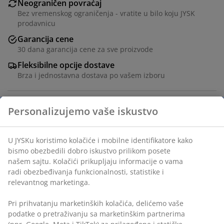
Neograničen povraćaj
Bez vremenskog ograničenja - vratite u bilo koju JYSK
prodavnicu
Garancija cene
30 dana garancija cene za sve proizvode
Fleksibilne opcije dostave
Brza i jednostavna dostava po vašem izboru
Šifra artikla: 1451401
Tehnički podaci
Recenzije
(
56
)