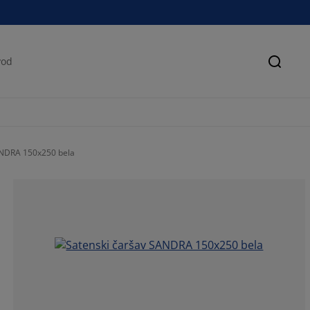
Pretra
ANDRA 150x250 bela
67.3684210526
11.57894736842