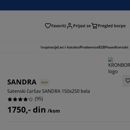
Favoriti
Prijavi se
Pregled korpe
ga
Inspiracija
Leci i katalozi
Prodavnice
B2B
Posao
Kontakt
SANDRA
Gold
Satenski čaršav SANDRA 150x250 bela
(
95
)
1750,- din
/kom
3158%
1053%