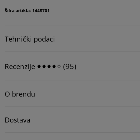
Šifra artikla: 1448701
Tehnički podaci
(
95
)
Recenzije
O brendu
Dostava