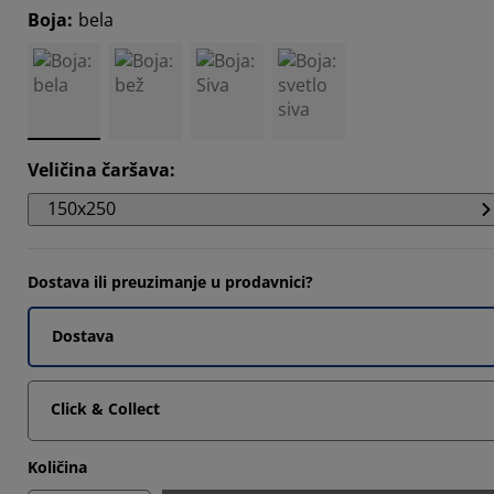
Boja
:
bela
4211%
4735%
3683%
Veličina čaršava
:
150x250
Dostava ili preuzimanje u prodavnici?
Dostava
Click & Collect
Količina