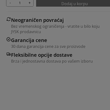
-
+
Dodaj u korpu
Neograničen povraćaj
Bez vremenskog ograničenja - vratite u bilo koju
JYSK prodavnicu
Garancija cene
30 dana garancija cene za sve proizvode
Fleksibilne opcije dostave
Brza i jednostavna dostava po vašem izboru