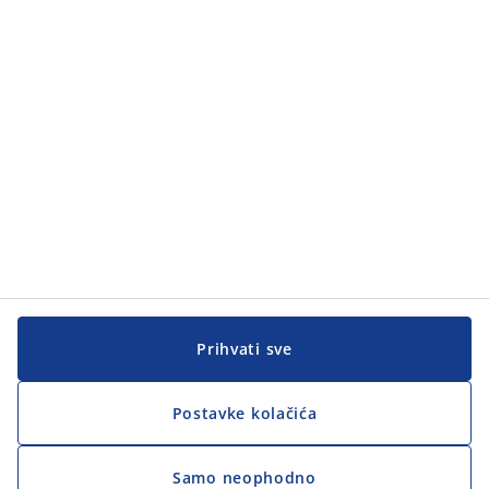
Kategorije
Korisnička služba
Korisnička služba
JYSK
JYSK
GLAVNA KANCELARIJA
Pratite JYSK