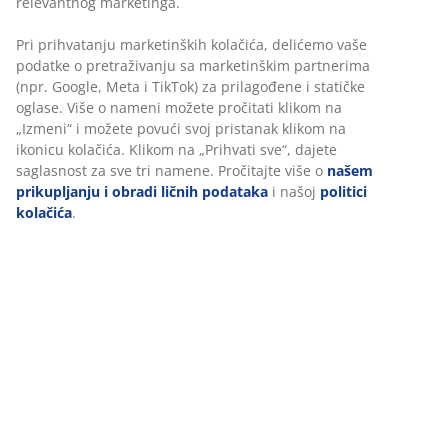
Tehnički podaci
Recenzije
(
95
)
Personalizujemo vaše iskustvo
O brendu
U JYSKu koristimo kolačiće i mobilne identifikatore kako bismo
obezbedili dobro iskustvo prilikom posete našem sajtu. Kolačići
prikupljaju informacije o vama radi obezbeđivanja funkcionalnos
Dostava
statistike i relevantnog marketinga.
Pri prihvatanju marketinških kolačića, delićemo vaše podatke o
pretraživanju sa marketinškim partnerima (npr. Google, Meta i T
za prilagođene i statičke oglase. Više o nameni možete pročitati
klikom na „Izmeni“ i možete povući svoj pristanak klikom na ikon