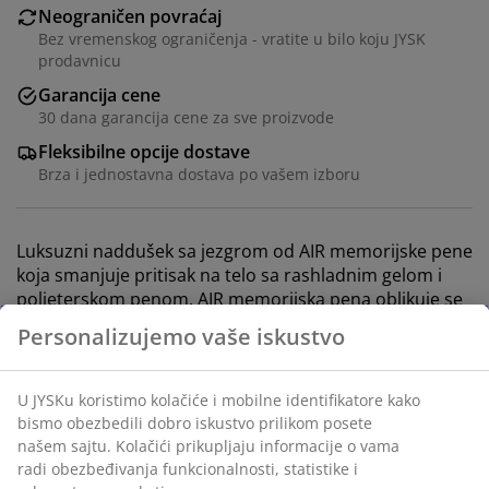
Neograničen povraćaj
Bez vremenskog ograničenja - vratite u bilo koju JYSK
prodavnicu
Garancija cene
30 dana garancija cene za sve proizvode
Fleksibilne opcije dostave
Brza i jednostavna dostava po vašem izboru
Luksuzni naddušek sa jezgrom od AIR memorijske pene
koja smanjuje pritisak na telo sa rashladnim gelom i
polieterskom penom. AIR memorijska pena oblikuje se
tačno prema linijama tela, čak i u hladnijoj sredini za
spavanje. Periva navlaka sa polietilenom na jednoj
strani koji ima trenutni rashlađujući efekat. Visina 8 cm.
120x200 cm
Šifra artikla: 3450646