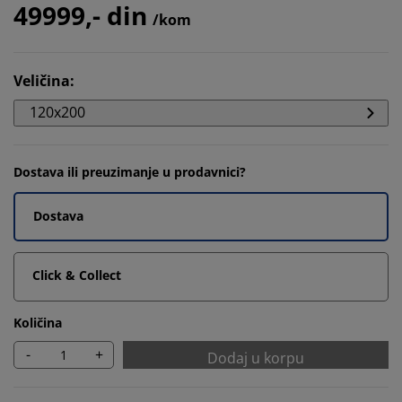
49999,- din
/kom
Veličina
:
120x200
Dostava ili preuzimanje u prodavnici?
Dostava
Click & Collect
Količina
-
+
Dodaj u korpu