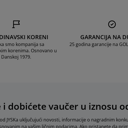
DINAVSKI KORENI
GARANCIJA NA D
ka smo kompanija sa
25 godina garancije na GO
kim korenima. Osnovano u
Danskoj 1979.
e i dobićete vaučer u iznosu 
d JYSKa uključujući novosti, informacije o nagradnim konku
novanim na vašim ličnim podacima. Ako pristanete da pri