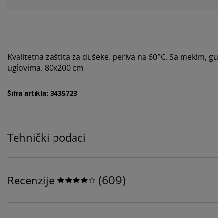
Kvalitetna zaštita za dušeke, periva na 60°C. Sa mekim, 
uglovima. 80x200 cm
Šifra artikla: 3435723
Tehnički podaci
(
609
)
Recenzije