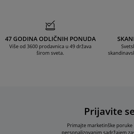
47 GODINA ODLIČNIH PONUDA
SKAN
Više od 3600 prodavnica u 49 država
Svets
širom sveta.
skandinavs
Prijavite s
Primajte marketinške poruke o
personalizovanim sadržajem zas