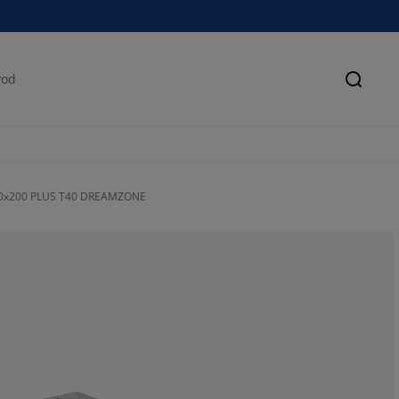
Pretra
 80x200 PLUS T40 DREAMZONE
61.41215106732
13.62889983579