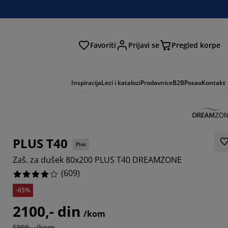
Favoriti
Prijavi se
Pregled korpe
ga
Inspiracija
Leci i katalozi
Prodavnice
B2B
Posao
Kontakt
PLUS T40
Plus
Zaš. za dušek 80x200 PLUS T40 DREAMZONE
(
609
)
-65%
3485%
2100,- din
/kom
6387%
5999,- /kom