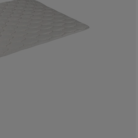
5.911330049261
4.926108374384
14.12151067323