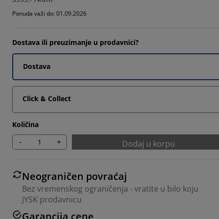
084%
Ponuda važi do: 01.09.2026
237%
Dostava ili preuzimanje u prodavnici?
481%
Dostava
Click & Collect
Količina
-
+
Dodaj u korpu
Neograničen povraćaj
Bez vremenskog ograničenja - vratite u bilo koju
JYSK prodavnicu
Garancija cene