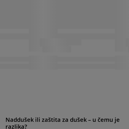
Naddušek ili zaštita za dušek – u čemu je
razlika?