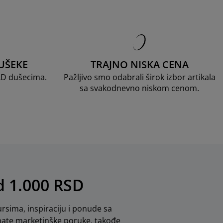
UŠEKE
TRAJNO NISKA CENA
LD dušecima.
Pažljivo smo odabrali širok izbor artikala
sa svakodnevno niskom cenom.
od 1.000 RSD
rsima, inspiraciju i ponude sa
mate marketinške poruke, takođe