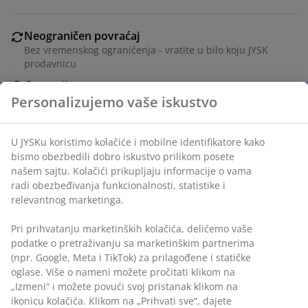
Neograničen povraćaj
Bez vremenskog ograničenja - vratite u bilo koju JYSK
prodavnicu
Garancija cene
Personalizujemo vaše iskustvo
30 dana garancija cene za sve proizvode
Fleksibilne opcije dostave
Brza i jednostavna dostava po vašem izboru
U JYSKu koristimo kolačiće i mobilne identifikatore kako
bismo obezbedili dobro iskustvo prilikom posete
našem sajtu. Kolačići prikupljaju informacije o vama
Čelik. Za sve vrste dušeka 90x200 cm. Bez dušeka i
radi obezbeđivanja funkcionalnosti, statistike i
podnice. Š94xD211xV96 cm
relevantnog marketinga.
Pri prihvatanju marketinških kolačića, delićemo vaše
Šifra artikla: 3670228
podatke o pretraživanju sa marketinškim partnerima
(npr. Google, Meta i TikTok) za prilagođene i statičke
Uputstvo za montažu
oglase. Više o nameni možete pročitati klikom na
„Izmeni“ i možete povući svoj pristanak klikom na
ikonicu kolačića. Klikom na „Prihvati sve“, dajete