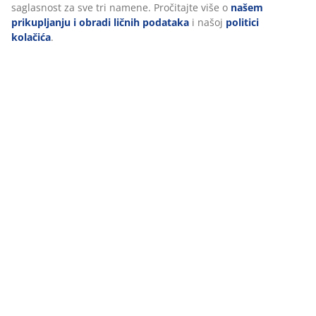
saglasnost za sve tri namene. Pročitajte više o
našem
Tehnički podaci
prikupljanju i obradi ličnih podataka
i našoj
politici
kolačića
.
Recenzije
(
368
)
Dostava