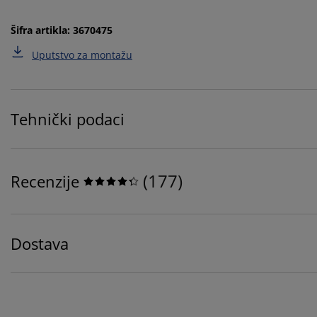
Šifra artikla: 3670475
Uputstvo za montažu
Tehnički podaci
(
177
)
Recenzije
Dostava