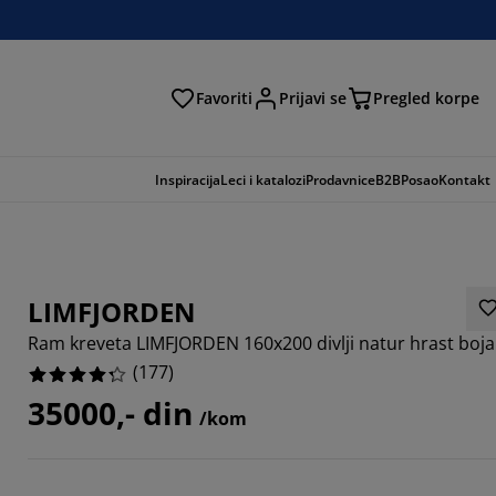
Favoriti
Prijavi se
Pregled korpe
ga
Inspiracija
Leci i katalozi
Prodavnice
B2B
Posao
Kontakt
LIMFJORDEN
Ram kreveta LIMFJORDEN 160x200 divlji natur hrast boja
(
177
)
35000,- din
/kom
152%
8304%