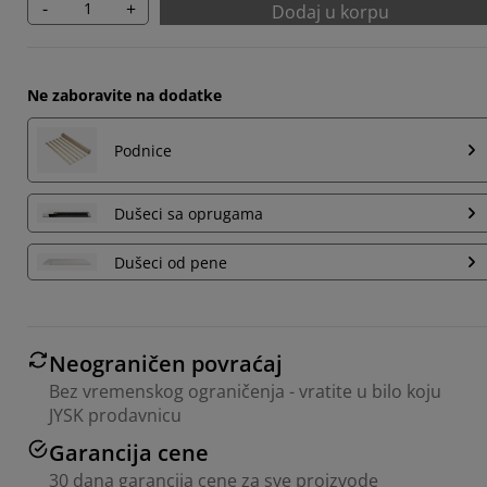
-
+
Dodaj u korpu
Ne zaboravite na dodatke
Podnice
Dušeci sa oprugama
Dušeci od pene
Neograničen povraćaj
Bez vremenskog ograničenja - vratite u bilo koju
JYSK prodavnicu
Garancija cene
30 dana garancija cene za sve proizvode