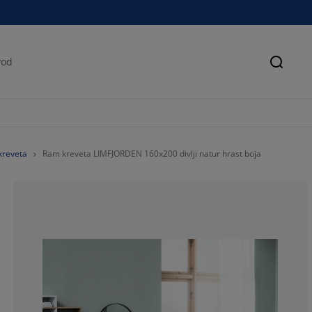
Pretra
kreveta
Ram kreveta LIMFJORDEN 160x200 divlji natur hrast boja
67.79661016949
13.55932203389