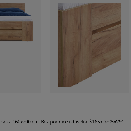
 dušeka 160x200 cm. Bez podnice i dušeka. Š165xD205xV91