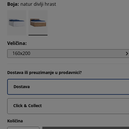
Boja
:
natur divlji hrast
582%
576%
012%
Veličina
:
160x200
Dostava ili preuzimanje u prodavnici?
Dostava
Click & Collect
Količina