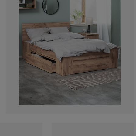
7.344632768361
3.389830508474
7.909604519774