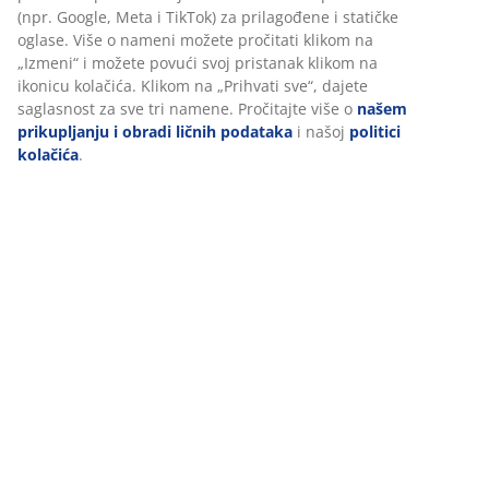
(npr. Google, Meta i TikTok) za prilagođene i statičke
oglase. Više o nameni možete pročitati klikom na
„Izmeni“ i možete povući svoj pristanak klikom na
O brendu
ikonicu kolačića. Klikom na „Prihvati sve“, dajete
saglasnost za sve tri namene. Pročitajte više o
našem
prikupljanju i obradi ličnih podataka
i našoj
politici
kolačića
.
Dostava