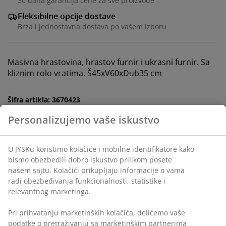
30 dana garancija cene za sve proizvode
Fleksibilne opcije dostave
Brza i jednostavna dostava po vašem izboru
Masivna hrastovina, hrastov furnir i ukrasni furnir. Sa
kliznim rolo vratima. Š45xV60xDub35 cm
Šifra artikla: 3670423
Uputstvo za montažu
Personalizujemo vaše iskustvo
U JYSKu koristimo kolačiće i mobilne identifikatore kako
bismo obezbedili dobro iskustvo prilikom posete
Tehnički podaci
našem sajtu. Kolačići prikupljaju informacije o vama
radi obezbeđivanja funkcionalnosti, statistike i
relevantnog marketinga.
Recenzije
Pri prihvatanju marketinških kolačića, delićemo vaše
(
69
)
podatke o pretraživanju sa marketinškim partnerima