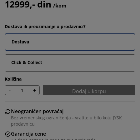
12999,- din
/kom
Dostava ili preuzimanje u prodavnici?
Dostava
Click & Collect
Količina
-
+
Dodaj u korpu
Neograničen povraćaj
Bez vremenskog ograničenja - vratite u bilo koju JYSK
prodavnicu
Garancija cene