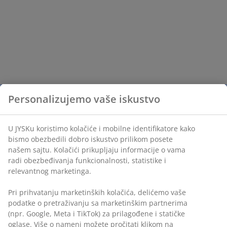
Personalizujemo vaše iskustvo
U JYSKu koristimo kolačiće i mobilne identifikatore kako
bismo obezbedili dobro iskustvo prilikom posete
našem sajtu. Kolačići prikupljaju informacije o vama
radi obezbeđivanja funkcionalnosti, statistike i
relevantnog marketinga.
Pri prihvatanju marketinških kolačića, delićemo vaše
podatke o pretraživanju sa marketinškim partnerima
(npr. Google, Meta i TikTok) za prilagođene i statičke
oglase. Više o nameni možete pročitati klikom na