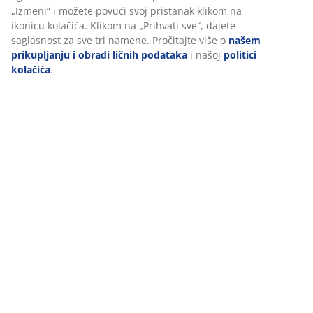
„Izmeni“ i možete povući svoj pristanak klikom na
ikonicu kolačića. Klikom na „Prihvati sve“, dajete
saglasnost za sve tri namene. Pročitajte više o
našem
prikupljanju i obradi ličnih podataka
i našoj
politici
kolačića
.