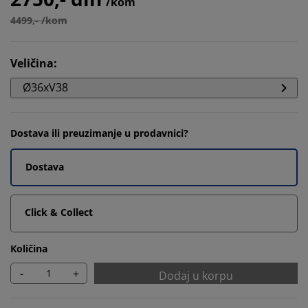
/kom
4499,- /kom
Veličina
:
Ø36xV38
Dostava ili preuzimanje u prodavnici?
Dostava
Click & Collect
Količina
-
+
Dodaj u korpu