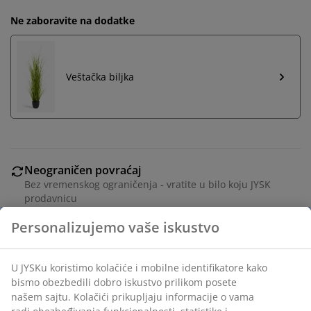
Ne zaboravite na dodatke
Veštačka biljka
Neograničen povraćaj
Bez vremenskog ograničenja - vratite u bilo koju JYSK
prodavnicu
Garancija cene
30 dana garancija cene za sve proizvode
Fleksibilne opcije dostave
Brza i jednostavna dostava po vašem izboru