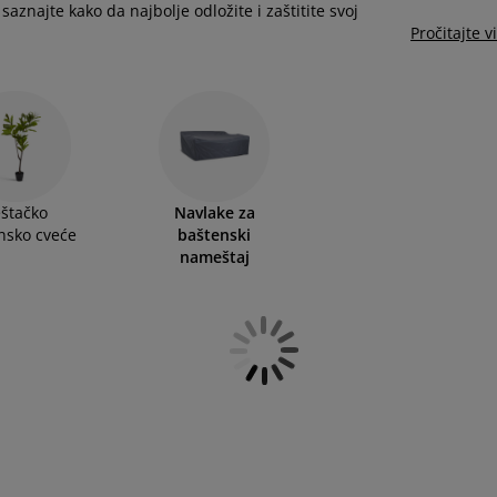
 saznajte kako da najbolje odložite i zaštitite svoj
Pročitajte v
štačko
Navlake za
nsko cveće
baštenski
nameštaj