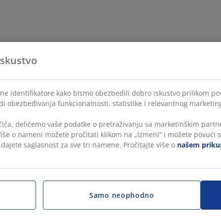
iskustvo
lne identifikatore kako bismo obezbedili dobro iskustvo prilikom po
di obezbeđivanja funkcionalnosti, statistike i relevantnog marketin
čića, delićemo vaše podatke o pretraživanju sa marketinškim partne
 Više o nameni možete pročitati klikom na „Izmeni“ i možete povući s
, dajete saglasnost za sve tri namene. Pročitajte više o
našem prikup
Samo neophodno