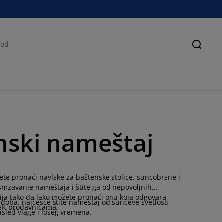
Pretra
enski nameštaj
ete pronaći navlake za baštenske stolice, suncobrane i
smzavanje nameštaja i štite ga od nepovoljnih
ija tako da lako možete pronaći onu koja odgovara
doba, najčešće štite nameštaj od sunčeve svetlosti
JYSK prodavnicama.
usled vlage i lošeg vremena.