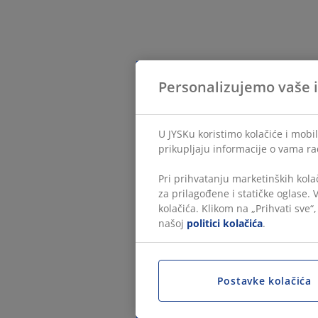
Personalizujemo vaše 
U JYSKu koristimo kolačiće i mobi
prikupljaju informacije o vama ra
Pri prihvatanju marketinških kola
za prilagođene i statičke oglase.
kolačića. Klikom na „Prihvati sve“
našoj
politici kolačića
.
Postavke kolačića