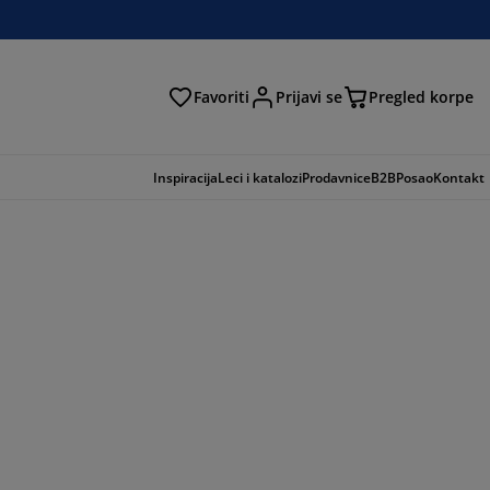
Favoriti
Prijavi se
Pregled korpe
ga
Inspiracija
Leci i katalozi
Prodavnice
B2B
Posao
Kontakt