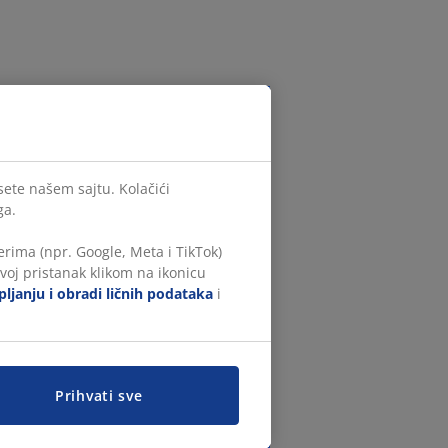
sete našem sajtu. Kolačići
ga.
rima (npr. Google, Meta i TikTok)
voj pristanak klikom na ikonicu
ljanju i obradi ličnih podataka
i
Prihvati sve