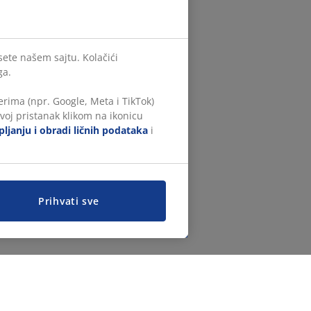
sete našem sajtu. Kolačići
ga.
rima (npr. Google, Meta i TikTok)
voj pristanak klikom na ikonicu
ljanju i obradi ličnih podataka
i
Prihvati sve