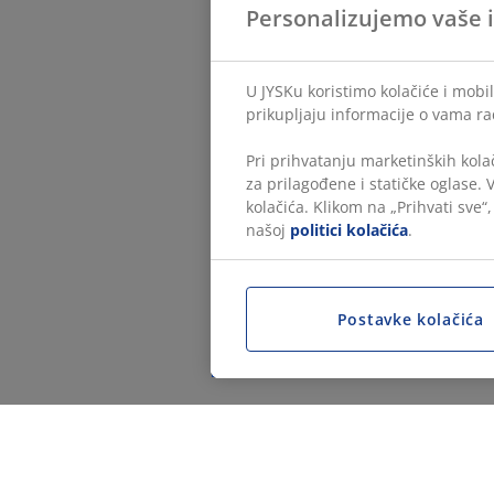
Personalizujemo vaše 
U JYSKu koristimo kolačiće i mobi
prikupljaju informacije o vama ra
Pri prihvatanju marketinških kola
za prilagođene i statičke oglase.
kolačića. Klikom na „Prihvati sve“
našoj
politici kolačića
.
Postavke kolačića