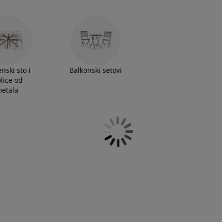
nski sto i
Balkonski setovi
olice od
etala