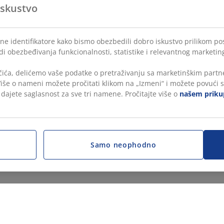
iskustvo
lne identifikatore kako bismo obezbedili dobro iskustvo prilikom po
di obezbeđivanja funkcionalnosti, statistike i relevantnog marketin
čića, delićemo vaše podatke o pretraživanju sa marketinškim partne
 Više o nameni možete pročitati klikom na „Izmeni“ i možete povući s
, dajete saglasnost za sve tri namene. Pročitajte više o
našem prikup
Samo neophodno