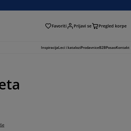
Favoriti
Prijavi se
Pregled korpe
ga
Inspiracija
Leci i katalozi
Prodavnice
B2B
Posao
Kontakt
eta
iše