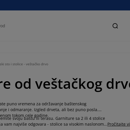
Pretra
ki sto i stolice - veštačko drvo
re od veštačkog drv
mate puno vremena za održavanje baštenskog
anje i odmaranje. Izgled drveta, ali bez puno posla.
vorenom tokom cele godine.
mite svoju baštu ili terasu. Garniture sa 2 ili 4 stolice
 koja vam najviše odgovara - stolice sa visokim naslonom,
Pročitajte v