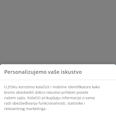
Personalizujemo vaše iskustvo
U JYSKu koristimo kolačiće i mobilne identifikatore kako
bismo obezbedili dobro iskustvo prilikom posete
našem sajtu. Kolačići prikupljaju informacije o vama
radi obezbeđivanja funkcionalnosti, statistike i
relevantnog marketinga.