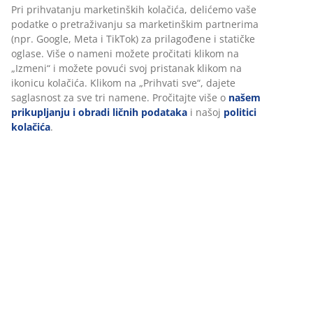
Pri prihvatanju marketinških kolačića, delićemo vaše
podatke o pretraživanju sa marketinškim partnerima
(npr. Google, Meta i TikTok) za prilagođene i statičke
oglase. Više o nameni možete pročitati klikom na
„Izmeni“ i možete povući svoj pristanak klikom na
ikonicu kolačića. Klikom na „Prihvati sve“, dajete
saglasnost za sve tri namene. Pročitajte više o
našem
prikupljanju i obradi ličnih podataka
i našoj
politici
kolačića
.