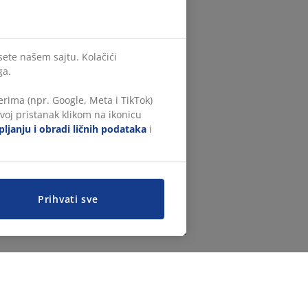
sete našem sajtu. Kolačići
ga.
rima (npr. Google, Meta i TikTok)
voj pristanak klikom na ikonicu
ljanju i obradi ličnih podataka
i
Prihvati sve