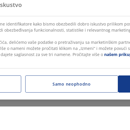
iskustvo
lne identifikatore kako bismo obezbedili dobro iskustvo prilikom po
di obezbeđivanja funkcionalnosti, statistike i relevantnog marketin
čića, delićemo vaše podatke o pretraživanju sa marketinškim partne
 Više o nameni možete pročitati klikom na „Izmeni“ i možete povući s
, dajete saglasnost za sve tri namene. Pročitajte više o
našem prikup
Samo neophodno