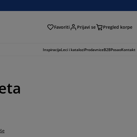
Favoriti
Prijavi se
Pregled korpe
ga
Inspiracija
Leci i katalozi
Prodavnice
B2B
Posao
Kontakt
eta
iše