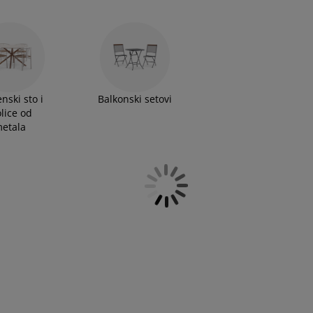
nski sto i
Balkonski setovi
olice od
etala