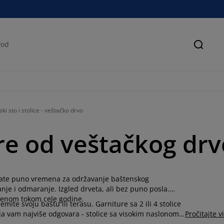
Pretra
ki sto i stolice - veštačko drvo
re od veštačkog drv
mate puno vremena za održavanje baštenskog
anje i odmaranje. Izgled drveta, ali bez puno posla.
vorenom tokom cele godine.
mite svoju baštu ili terasu. Garniture sa 2 ili 4 stolice
 koja vam najviše odgovara - stolice sa visokim naslonom,
Pročitajte v