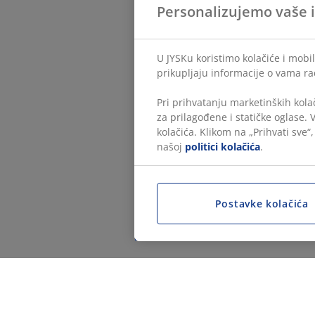
Personalizujemo vaše 
U JYSKu koristimo kolačiće i mobi
prikupljaju informacije o vama ra
Pri prihvatanju marketinških kola
za prilagođene i statičke oglase.
kolačića. Klikom na „Prihvati sve“
našoj
politici kolačića
.
Postavke kolačića