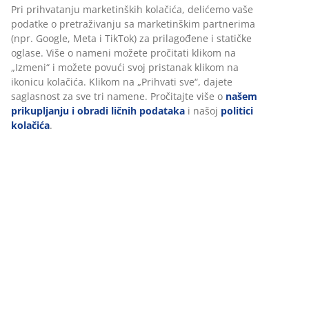
Pri prihvatanju marketinških kolačića, delićemo vaše
podatke o pretraživanju sa marketinškim partnerima
(npr. Google, Meta i TikTok) za prilagođene i statičke
oglase. Više o nameni možete pročitati klikom na
„Izmeni“ i možete povući svoj pristanak klikom na
ikonicu kolačića. Klikom na „Prihvati sve“, dajete
saglasnost za sve tri namene. Pročitajte više o
našem
prikupljanju i obradi ličnih podataka
i našoj
politici
kolačića
.