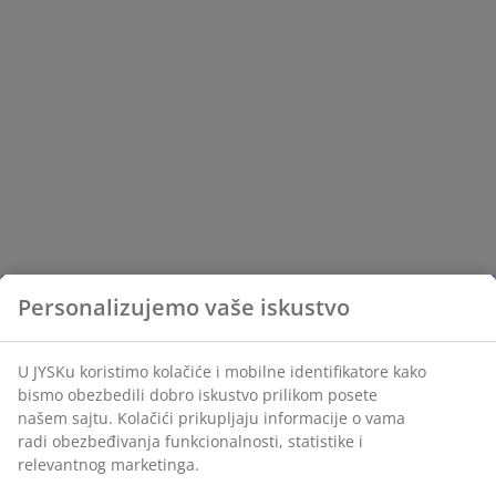
Personalizujemo vaše iskustvo
U JYSKu koristimo kolačiće i mobilne identifikatore kako
bismo obezbedili dobro iskustvo prilikom posete
našem sajtu. Kolačići prikupljaju informacije o vama
radi obezbeđivanja funkcionalnosti, statistike i
relevantnog marketinga.