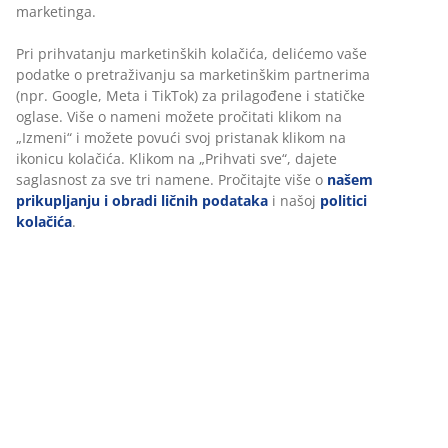
Uputstvo za montažu
Pri prihvatanju marketinških kolačića, delićemo vaše
podatke o pretraživanju sa marketinškim partnerima
(npr. Google, Meta i TikTok) za prilagođene i statičke
Tehnički podaci
oglase. Više o nameni možete pročitati klikom na
„Izmeni“ i možete povući svoj pristanak klikom na
ikonicu kolačića. Klikom na „Prihvati sve“, dajete
saglasnost za sve tri namene. Pročitajte više o
našem
Recenzije
prikupljanju i obradi ličnih podataka
i našoj
politici
kolačića
.
(
11
)
Dostava