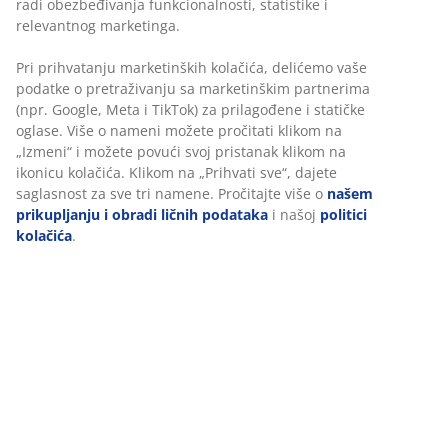
radi obezbeđivanja funkcionalnosti, statistike i
relevantnog marketinga.
Pri prihvatanju marketinških kolačića, delićemo vaše
podatke o pretraživanju sa marketinškim partnerima
(npr. Google, Meta i TikTok) za prilagođene i statičke
oglase. Više o nameni možete pročitati klikom na
„Izmeni“ i možete povući svoj pristanak klikom na
ikonicu kolačića. Klikom na „Prihvati sve“, dajete
saglasnost za sve tri namene. Pročitajte više o
našem
prikupljanju i obradi ličnih podataka
i našoj
politici
kolačića
.