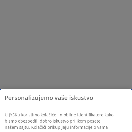
Personalizujemo vaše iskustvo
U JYSKu koristimo kolačiće i mobilne identifikatore kako
bismo obezbedili dobro iskustvo prilikom posete
našem sajtu. Kolačići prikupljaju informacije o vama