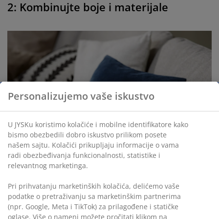
2: Kombinujte boje i materijale
Personalizujemo vaše iskustvo
U JYSKu koristimo kolačiće i mobilne identifikatore kako
bismo obezbedili dobro iskustvo prilikom posete
našem sajtu. Kolačići prikupljaju informacije o vama
radi obezbeđivanja funkcionalnosti, statistike i
relevantnog marketinga.
Pri prihvatanju marketinških kolačića, delićemo vaše
Način na koji možete svom dnevnom boravku dati
podatke o pretraživanju sa marketinškim partnerima
poseban izgled je uređenjem i dekorisanjem garniture
(npr. Google, Meta i TikTok) za prilagođene i statičke
oglase. Više o nameni možete pročitati klikom na
raznim jastucima - što više, to bolje. Slobodno