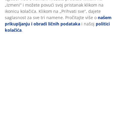
„Izmeni“ i možete povući svoj pristanak klikom na
kombinujte različite boje, materijale i uzorke. Osim što
ikonicu kolačića. Klikom na „Prihvati sve“, dajete
stvara prijatnu atmosferu, pokazuje hrabrost za
saglasnost za sve tri namene. Pročitajte više o
našem
mešanje različitih boja i možda može nadahnuti vaše
prikupljanju i obradi ličnih podataka
i našoj
politici
goste da učine isto.
kolačića
.
3: Ne zaboravite na rasvetu