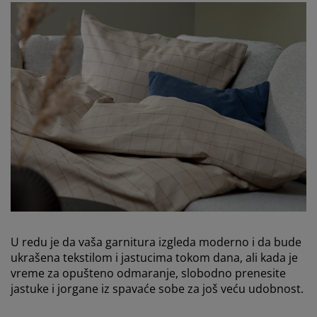
U redu je da vaša garnitura izgleda moderno i da bude
ukrašena tekstilom i jastucima tokom dana, ali kada je
vreme za opušteno odmaranje, slobodno prenesite
jastuke i jorgane iz spavaće sobe za još veću udobnost.