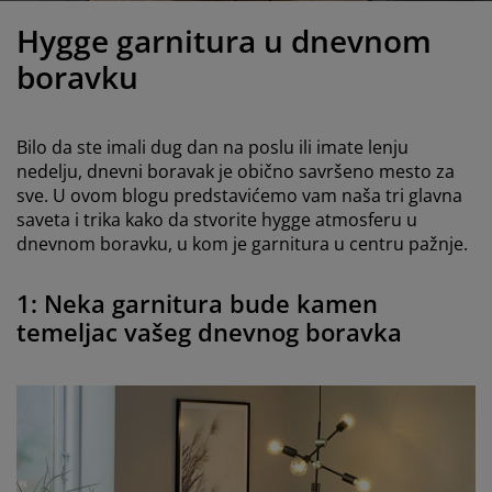
ega i zaštita nameštaja
poljna rasveta
aršavi
amovi kreveta
asveta
Hygge garnitura u dnevnom
ampovanje
rmari
aze kreveta sa prostorom za odlaganje
omaćinstvo
boravku
ameštaj za spavaću sobu
odnice
ečja soba
Bilo da ste imali dug dan na poslu ili imate lenju
ečji dušeci
eš
nedelju, dnevni boravak je obično savršeno mesto za
sve. U ovom blogu predstavićemo vam naša tri glavna
saveta i trika kako da stvorite hygge atmosferu u
čji kreveti
dnevnom boravku, u kom je garnitura u centru pažnje.
1: Neka garnitura bude kamen
temeljac vašeg dnevnog boravka