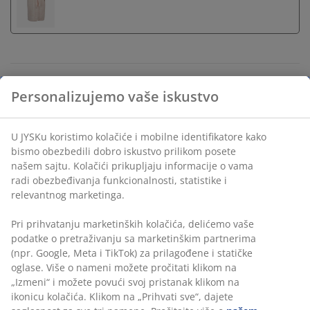
Neograničen povraćaj
Bez vremenskog ograničenja - vratite u bilo koju JYSK
prodavnicu
Garancija cene
30 dana garancija cene za sve proizvode
Fleksibilne opcije dostave
Brza i jednostavna dostava po vašem izboru
Šifra artikla: 2903700
Personalizujemo vaše iskustvo
U JYSKu koristimo kolačiće i mobilne identifikatore kako bismo
Tehnički podaci