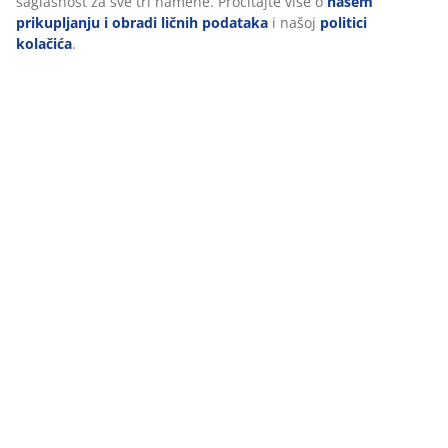
obezbedili dobro iskustvo prilikom posete našem sajtu. Kolačići
prikupljaju informacije o vama radi obezbeđivanja
funkcionalnosti, statistike i relevantnog marketinga.
Recenzije
Pri prihvatanju marketinških kolačića, delićemo vaše podatke o
(
3
)
pretraživanju sa marketinškim partnerima (npr. Google, Meta i
TikTok) za prilagođene i statičke oglase. Više o nameni možete
pročitati klikom na „Izmeni“ i možete povući svoj pristanak kliko
na ikonicu kolačića. Klikom na „Prihvati sve“, dajete saglasnost z
Dostava
sve tri namene. Pročitajte više o
našem prikupljanju i obradi
ličnih podataka
i našoj
politici kolačića
.