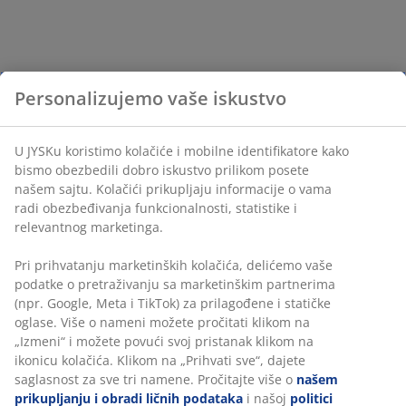
Personalizujemo vaše iskustvo
U JYSKu koristimo kolačiće i mobilne identifikatore kako
bismo obezbedili dobro iskustvo prilikom posete
našem sajtu. Kolačići prikupljaju informacije o vama
radi obezbeđivanja funkcionalnosti, statistike i
relevantnog marketinga.
Pri prihvatanju marketinških kolačića, delićemo vaše
podatke o pretraživanju sa marketinškim partnerima
(npr. Google, Meta i TikTok) za prilagođene i statičke
oglase. Više o nameni možete pročitati klikom na
„Izmeni“ i možete povući svoj pristanak klikom na
ikonicu kolačića. Klikom na „Prihvati sve“, dajete
saglasnost za sve tri namene. Pročitajte više o
našem
prikupljanju i obradi ličnih podataka
i našoj
politici