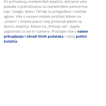
Tehnički podaci
Recenzije
(
35
)
Personalizujemo vaše iskustvo
Dostava
U JYSKu koristimo kolačiće i mobilne identifikatore kako bismo
obezbedili dobro iskustvo prilikom posete našem sajtu. Kolačići
prikupljaju informacije o vama radi obezbeđivanja funkcionalnos
statistike i relevantnog marketinga.
Pri prihvatanju marketinških kolačića, delićemo vaše podatke o
pretraživanju sa marketinškim partnerima (npr. Google, Meta i T
za prilagođene i statičke oglase. Više o nameni možete pročitati
na „Izmeni“ i možete povući svoj pristanak klikom na ikonicu kola