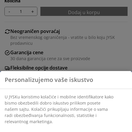
Količina
-
+
Dodaj u korpu
Neograničen povraćaj
Bez vremenskog ograničenja - vratite u bilo koju JYSK
prodavnicu
Garancija cene
30 dana garancija cene za sve proizvode
Fleksibilne opcije dostave
Brza i jednostavna dostava po vašem izboru
Ukrasni furnir. Š144xV40xDub50 cm
Šifra artikla: 3670447
Uputstvo za montažu