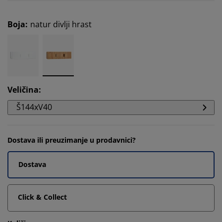
Boja
:
natur divlji hrast
Veličina
:
Š144xV40
Dostava ili preuzimanje u prodavnici?
Dostava
Click & Collect