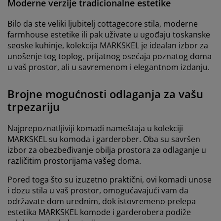
Moderne verzije tradicionalne estetike
Bilo da ste veliki ljubitelj cottagecore stila, moderne
farmhouse estetike ili pak uživate u ugođaju toskanske
seoske kuhinje, kolekcija MARKSKEL je idealan izbor za
unošenje tog toplog, prijatnog osećaja poznatog doma
u vaš prostor, ali u savremenom i elegantnom izdanju.
Brojne mogućnosti odlaganja za vašu
trpezariju
Najprepoznatljiviji komadi nameštaja u kolekciji
MARKSKEL su komoda i garderober. Oba su savršen
izbor za obezbeđivanje obilja prostora za odlaganje u
različitim prostorijama vašeg doma.
Pored toga što su izuzetno praktični, ovi komadi unose
i dozu stila u vaš prostor, omogućavajući vam da
održavate dom urednim, dok istovremeno prelepa
estetika MARKSKEL komode i garderobera podiže