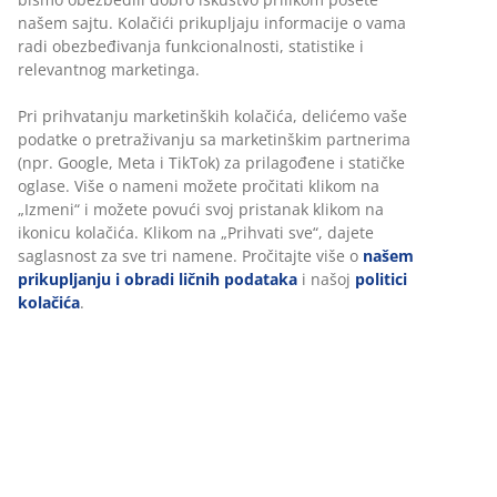
našem sajtu. Kolačići prikupljaju informacije o vama
radi obezbeđivanja funkcionalnosti, statistike i
relevantnog marketinga.
-24%
Pri prihvatanju marketinških kolačića, delićemo vaše
podatke o pretraživanju sa marketinškim partnerima
-22%
(npr. Google, Meta i TikTok) za prilagođene i statičke
MARKSKEL
MARKSKEL
MARKSKEL
MARKSKEL
MARKS
oglase. Više o nameni možete pročitati klikom na
-25%
„Izmeni“ i možete povući svoj pristanak klikom na
Komoda
Vitrina
Komoda
Ram kreveta
TV-kom
ikonicu kolačića. Klikom na „Prihvati sve“, dajete
MARKSKEL 3
MARKSKEL 2
MARKSKEL +
MARKSKEL
MARKS
saglasnost za sve tri namene. Pročitajte više o
našem
vrata
vrata
gornji deo
180x200
vrata
prikupljanju i obradi ličnih podataka
i našoj
politici
bela/divlji
bela/divlji
MARKSKEL
bela/divlji
bela/div
kolačića
.
natur hrast
natur hrast
natur hrast
natur h
boja
boja
boja
boja
46500,-
din
/set
25000,-
30000,-
59999,-
22999
59998,- /set
din
din
din
din
/kom
/kom
/kom
/
32999,- /kom
39999,- /kom
+ Više veličina