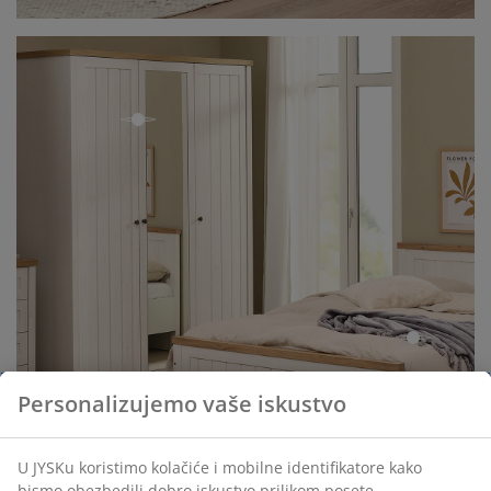
open
open
Personalizujemo vaše iskustvo
U JYSKu koristimo kolačiće i mobilne identifikatore kako
bismo obezbedili dobro iskustvo prilikom posete