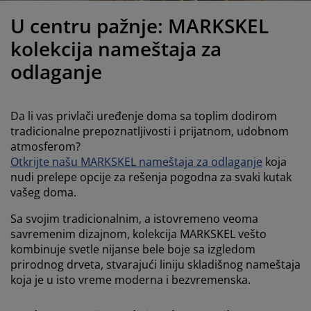
ega i zaštita nameštaja
poljna rasveta
aršavi
amovi kreveta
asveta
U centru pažnje: MARKSKEL
ampovanje
rmari
aze kreveta sa prostorom za odlaganje
omaćinstvo
kolekcija nameštaja za
odlaganje
ameštaj za spavaću sobu
odnice
ečja soba
ečji dušeci
eš
Da li vas privlači uređenje doma sa toplim dodirom
tradicionalne prepoznatljivosti i prijatnom, udobnom
čji kreveti
atmosferom?
Otkrijte našu MARKSKEL nameštaja za odlaganje
koja
nudi prelepe opcije za rešenja pogodna za svaki kutak
vašeg doma.
Sa svojim tradicionalnim, a istovremeno veoma
savremenim dizajnom, kolekcija MARKSKEL vešto
kombinuje svetle nijanse bele boje sa izgledom
prirodnog drveta, stvarajući liniju skladišnog nameštaja
koja je u isto vreme moderna i bezvremenska.