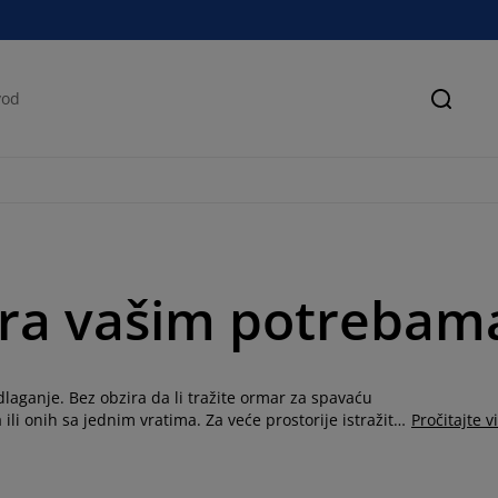
Pretra
ara vašim potrebam
aganje. Bez obzira da li tražite ormar za spavaću
ili onih sa jednim vratima. Za veće prostorije istražite
Pročitajte v
ih. Pronađite idealnu količinu polica i nosača za vešalice
a ispeglan veš kačite na vešalice u JYSKu pronađite
erobu odlažete na police odaberite neki od ormara sa