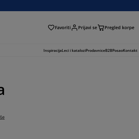
Favoriti
Prijavi se
Pregled korpe
ga
Inspiracija
Leci i katalozi
Prodavnice
B2B
Posao
Kontakt
a
iše