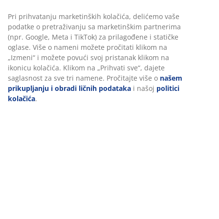
Pri prihvatanju marketinških kolačića, delićemo vaše
podatke o pretraživanju sa marketinškim partnerima
(npr. Google, Meta i TikTok) za prilagođene i statičke
oglase. Više o nameni možete pročitati klikom na
„Izmeni“ i možete povući svoj pristanak klikom na
ikonicu kolačića. Klikom na „Prihvati sve“, dajete
saglasnost za sve tri namene. Pročitajte više o
našem
prikupljanju i obradi ličnih podataka
i našoj
politici
kolačića
.