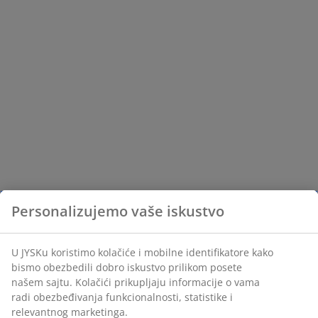
Personalizujemo vaše iskustvo
U JYSKu koristimo kolačiće i mobilne identifikatore kako
bismo obezbedili dobro iskustvo prilikom posete
našem sajtu. Kolačići prikupljaju informacije o vama
radi obezbeđivanja funkcionalnosti, statistike i
relevantnog marketinga.